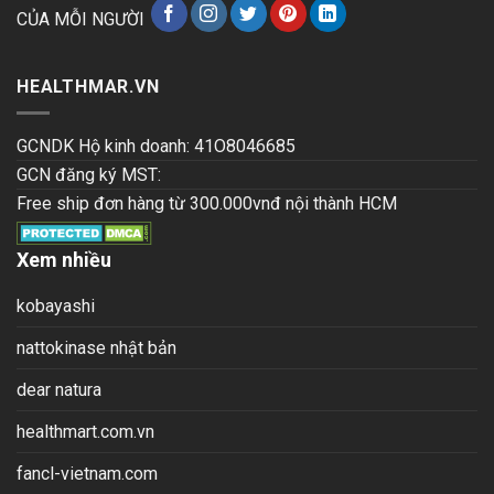
CỦA MỖI NGƯỜI
HEALTHMAR.VN
GCNDK Hộ kinh doanh: 41O8046685
GCN đăng ký MST:
Free ship đơn hàng từ 300.000vnđ nội thành HCM
Xem nhiều
kobayashi
nattokinase nhật bản
dear natura
healthmart.com.vn
fancl-vietnam.com