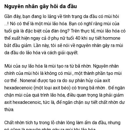
Nguyên nhân gây hôi da đầu
Gần đây, bạn đang lo lắng về tình trạng da đầu có mùi hôi
…! Nó có thể là một mùi lão hóa. Bạn có nghĩ rằng mùi của
tuổi già là đặc biệt của đàn ông? Trên thực tế, mùi lão hóa có
thể xuất hiện ngay cả ở phụ nữ tuổi 40 khi sự tiết hormone
bắt đầu giảm. Lần này, tôi sẽ nói về nguyên nhân gây ra mùi
da đầu do lão hóa và cách giải quyết.
Mùi của sự lão hóa là mùi tạo ra từ bã nhờn. Nguyên nhân
chính của mùi hôi là không có mùi , một thành phần tạo mùi
cơ thể . Nonenal được tạo ra do sự phân hủy của axit
hexadecenoic (một loại axit béo) có trong bã nhờn . Để ngăn
chặn mùi của quá trình lão hóa, điều quan trọng là phải giảm
axit hexadecenoic, tức là, để ngăn chặn sự tiết chất nhờn dư
thừa.
Chất nhờn tích tụ trong lỗ chân lông làm ẩm da đầu, nhưng
nó cũng là nguyên nhân gây ra mùi khi lão hóa