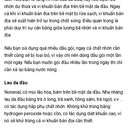
nhờn dư thừa và vi khuẩn bản địa trên bề mặt da đầu. Ngay
cả khi vi khuẩn bản địa trên bề mặt bị rửa sạch, vi khuẩn bản
địa sẽ xuất hiện trở lại trong chất sừng. Điều quan trọng là
phải duy trì sự cân bằng giữa lượng bã nhờn và vi khuẩn bản
địa.
Nếu bạn sử dụng quá nhiều dầu gội, ngay cả chất nhờn cần
thiết cũng sẽ bị loại bỏ, vì vậy chỉ nên dùng dầu gội một lần
một ngày. Nếu bạn muốn gội đầu nhiều lần trong ngày thì chỉ
cần xả lại bằng nước nóng
Lau da đầu
Nonenal, có mùi lão hóa, bám trên bề mặt da đầu. Nhẹ nhàng
lau da đầu bằng trà ô long, trà xanh, hồng sâm, trà ngọt, v.v …
có tác dụng hấp phụ chất nhờn. Không khử trùng bằng
hydrogen peroxide hoặc cồn, có tác dụng diệt khuẩn cao, vì
nó sẽ khử trùng cả vi khuẩn bản địa cần thiết.