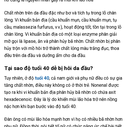
Chất nhờn trên da đầu đặc như bơ và tích tụ trong lỗ chân
lông. Vi khuẩn bản địa (cầu khuẩn mụn, cầu khuẩn mụn, tụ
cầu, malassezia furfurus, v.v.), hoạt động tốt, tồn tại trong lỗ
chân lông. Vi khuẩn bản địa có một loại enzyme phân giải
mỡ gọi là lipase, ăn và phân hủy bã nhờn. Chất nhờn bị phân
hủy trộn với mồ hôi trở thành chất lỏng màu trắng đục, thoa
đều trên da đầu và dưỡng ẩm cho da đầu.
Tại sao độ tuổi 40 dễ bị hôi da đầu?
Tuy nhiên, ở độ
tuổi 40
, cả nam giới và phụ nữ đều có sự gia
tăng chất nhờn, điều này không có ở thời trẻ. Nonenal được
tạo ra khi vi khuẩn bản địa phân hủy bã nhờn có chứa axit
hexadecenoic. Đây là lý do khiến mùi lão hóa trở nên nồng
nặc hơn khi bạn bước vào độ tuổi 40.
Đàn ông có mùi lão hóa mạnh hơn vì họ có nhiều bã nhờn hơn
phụ nữ. Đồng thời, nội tiết tố nữ có chức năng ức chế bài tiết