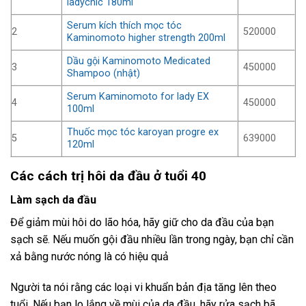
ladychic 180ml
Serum kích thích mọc tóc
2
520000
Kaminomoto higher strength 200ml
Dầu gội Kaminomoto Medicated
3
450000
Shampoo (nhật)
Serum Kaminomoto for lady EX
4
450000
100ml
Thuốc mọc tóc karoyan progre ex
5
639000
120ml
Các cách trị hôi da đầu ở tuổi 40
Làm sạch da đầu
Để giảm mùi hôi do lão hóa, hãy giữ cho da đầu của bạn
sạch sẽ. Nếu muốn gội đầu nhiều lần trong ngày, bạn chỉ cần
xả bằng nước nóng là có hiệu quả
Người ta nói rằng các loại vi khuẩn bản địa tăng lên theo
tuổi. Nếu bạn lo lắng về mùi của da đầu, hãy rửa sạch bã