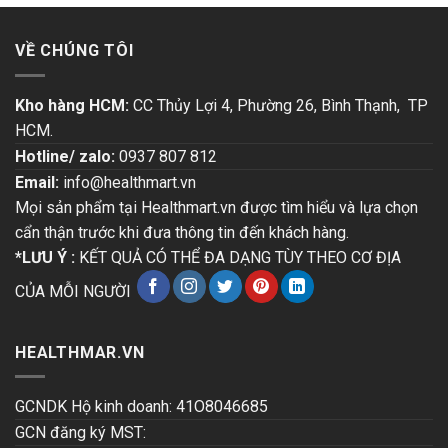
VỀ CHÚNG TÔI
Kho hàng HCM:
CC Thủy Lợi 4, Phường 26, Bình Thạnh, TP
HCM.
Hotline/ zalo:
0937 807 812
Email:
info@healthmart.vn
Mọi sản phẩm tại Healthmart.vn được tìm hiểu và lựa chọn
cẩn thận trước khi đưa thông tin đến khách hàng.
*LƯU Ý :
KẾT QUẢ CÓ THỂ ĐA DẠNG TÙY THEO CƠ ĐỊA
CỦA MỖI NGƯỜI
HEALTHMAR.VN
GCNDK Hộ kinh doanh: 41O8046685
GCN đăng ký MST: