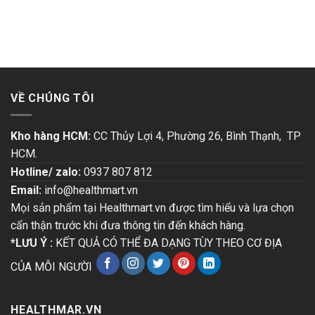
VỀ CHÚNG TÔI
Kho hàng HCM:
CC Thủy Lợi 4, Phường 26, Bình Thạnh, TP
HCM.
Hotline/ zalo:
0937 807 812
Email:
info@healthmart.vn
Mọi sản phẩm tại Healthmart.vn được tìm hiểu và lựa chọn
cẩn thận trước khi đưa thông tin đến khách hàng.
*LƯU Ý :
KẾT QUẢ CÓ THỂ ĐA DẠNG TÙY THEO CƠ ĐỊA
CỦA MỖI NGƯỜI
HEALTHMAR.VN