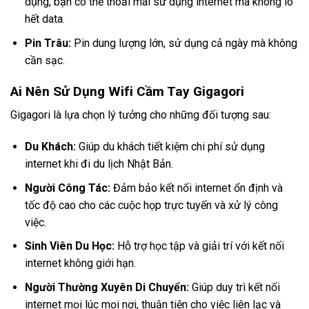
dụng, bạn có thể thoải mái sử dụng internet mà không lo
hết data.
Pin Trâu:
Pin dung lượng lớn, sử dụng cả ngày mà không
cần sạc.
Ai Nên Sử Dụng Wifi Cầm Tay Gigagori
Gigagori là lựa chọn lý tưởng cho những đối tượng sau:
Du Khách:
Giúp du khách tiết kiệm chi phí sử dụng
internet khi đi du lịch Nhật Bản.
Người Công Tác:
Đảm bảo kết nối internet ổn định và
tốc độ cao cho các cuộc họp trực tuyến và xử lý công
việc.
Sinh Viên Du Học:
Hỗ trợ học tập và giải trí với kết nối
internet không giới hạn.
Người Thường Xuyên Di Chuyển:
Giúp duy trì kết nối
internet mọi lúc mọi nơi, thuận tiện cho việc liên lạc và