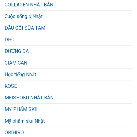
COLLAGEN NHẬT BẢN
Cuộc sống ở Nhật
DẦU GỘI SỮA TẮM
DHC
DƯỠNG DA
GIẢM CÂN
Học tiếng Nhật
KOSE
MEISHOKU NHẬT BẢN
MỸ PHẨM SKII
Mỹ phẩm skii Nhật
ORIHIRO