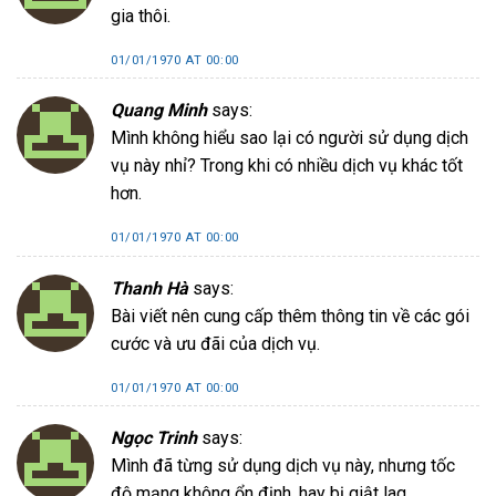
gia thôi.
01/01/1970 AT 00:00
Quang Minh
says:
Mình không hiểu sao lại có người sử dụng dịch
vụ này nhỉ? Trong khi có nhiều dịch vụ khác tốt
hơn.
01/01/1970 AT 00:00
Thanh Hà
says:
Bài viết nên cung cấp thêm thông tin về các gói
cước và ưu đãi của dịch vụ.
01/01/1970 AT 00:00
Ngọc Trinh
says:
Mình đã từng sử dụng dịch vụ này, nhưng tốc
độ mạng không ổn định, hay bị giật lag.