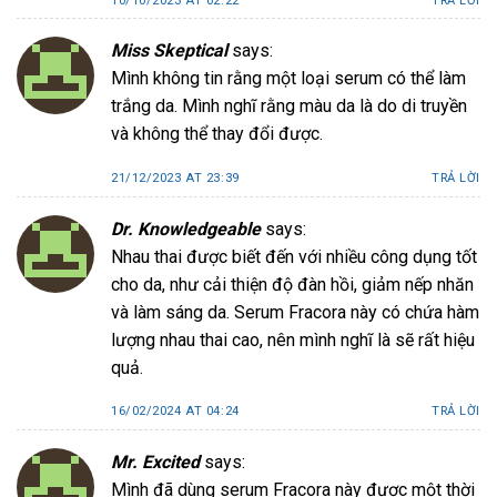
10/10/2023 AT 02:22
TRẢ LỜI
Miss Skeptical
says:
Mình không tin rằng một loại serum có thể làm
trắng da. Mình nghĩ rằng màu da là do di truyền
và không thể thay đổi được.
21/12/2023 AT 23:39
TRẢ LỜI
Dr. Knowledgeable
says:
Nhau thai được biết đến với nhiều công dụng tốt
cho da, như cải thiện độ đàn hồi, giảm nếp nhăn
và làm sáng da. Serum Fracora này có chứa hàm
lượng nhau thai cao, nên mình nghĩ là sẽ rất hiệu
quả.
16/02/2024 AT 04:24
TRẢ LỜI
Mr. Excited
says:
Mình đã dùng serum Fracora này được một thời