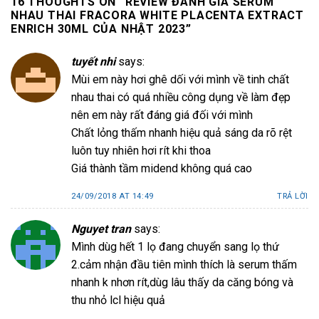
16 THOUGHTS ON “
REVIEW ĐÁNH GIÁ SERUM
NHAU THAI FRACORA WHITE PLACENTA EXTRACT
ENRICH 30ML CỦA NHẬT 2023
”
tuyết nhi
says:
Mùi em này hơi ghê dối với mình về tinh chất
nhau thai có quá nhiều công dụng về làm đẹp
nên em này rất đáng giá đối với mình
Chất lỏng thấm nhanh hiệu quả sáng da rõ rệt
luôn tuy nhiên hơi rít khi thoa
Giá thành tầm midend không quá cao
24/09/2018 AT 14:49
TRẢ LỜI
Nguyet tran
says:
Mình dùg hết 1 lọ đang chuyển sang lọ thứ
2.cảm nhận đầu tiên mình thích là serum thấm
nhanh k nhơn rít,dùg lâu thấy da căng bóng và
thu nhỏ lcl hiệu quả