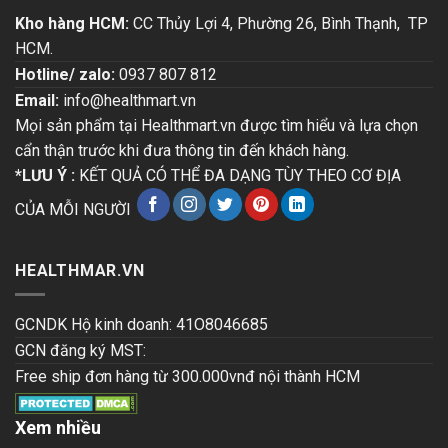
Kho hàng HCM:
CC Thủy Lợi 4, Phường 26, Bình Thạnh, TP
HCM.
Hotline/ zalo:
0937 807 812
Email:
info@healthmart.vn
Mọi sản phẩm tại Healthmart.vn được tìm hiểu và lựa chọn
cẩn thận trước khi đưa thông tin đến khách hàng.
*LƯU Ý :
KẾT QUẢ CÓ THỂ ĐA DẠNG TÙY THEO CƠ ĐỊA
CỦA MỖI NGƯỜI
HEALTHMAR.VN
GCNDK Hộ kinh doanh: 41O8046685
GCN đăng ký MST:
Free ship đơn hàng từ 300.000vnđ nội thành HCM
Xem nhiều