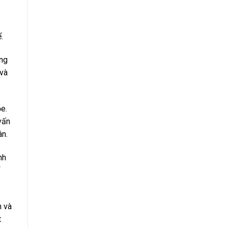
.
ụng
 và
e.
vấn
ân.
nh
n và
t