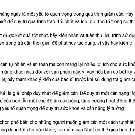
hàng ngày là một yếu tố quan trọng trong quá trình giảm cân. Hãy
 để duy trì quá trình trao đổi chất và loại bỏ độc tố trong cơ thể
t được kết quả tốt nhất, hãy kiên nhẫn và tuân thủ liều trình sử d
n trong trà cần thời gian để phát huy tác dụng, vì vậy hãy kiên trì
ân tự nhiên và an toàn mà còn mang lại nhiều lợi ích cho sức khỏ
ản ứng khác nhau đối với sản phẩm này, vì vậy nếu bạn có bất kỳ 
, hãy tham khảo ý kiến ​​của bác sĩ trước khi sử dụng trà giảm c
hải là giải pháp duy nhất để giảm cân. Để duy trì một cân nặng là
hể của bạn. Ăn một chế độ ăn cân bằng, tăng cường hoạt động thể
g yếu tố quan trọng để duy trì sức khỏe và cân nặng lý tưởng.
a chọn phổ biến cho những người muốn giảm cân một cách tự nhiê
công dụng tốt cho sức khỏe, trà giảm cân Nhật có thể giúp bạn đạ