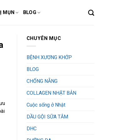
Ị MỤN
BLOG
CHUYÊN MỤC
a
BỆNH XƯƠNG KHỚP
BLOG
CHỐNG NẴNG
COLLAGEN NHẬT BẢN
gưu
Cuộc sống ở Nhật
bài
DẦU GỘI SỮA TẮM
DHC