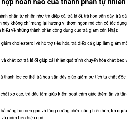
 hợp hoàn hảo của thành phần tự nhiên
h phần tự nhiên như trà diếp cá, trà lá ổi, trà hoa sắn dây, trà d
n này không chỉ mang lại hương vị thơm ngon mà còn có tác dụng
m hiểu về những thành phần công dụng của trà giảm cân Nhật:
 giảm cholesterol và hỗ trợ tiêu hóa, trà diếp cá giúp làm giảm m
và chất xơ, trà lá ổi giúp cải thiện quá trình chuyển hóa chất béo 
và thanh lọc cơ thể, trà hoa sắn dây giúp giảm sự tích tụ chất độc
 chất xơ cao, trà dâu tằm giúp kiểm soát cảm giác thèm ăn và tăn
 khả năng hạ men gan và tăng cường chức năng ti êu hóa, trà ngưu
a và giảm béo hiệu quả.