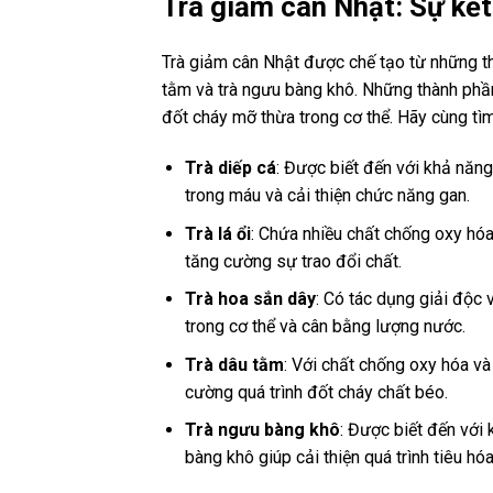
Trà giảm cân Nhật: Sự kết
Trà giảm cân Nhật được chế tạo từ những thàn
tằm và trà ngưu bàng khô. Những thành phầ
đốt cháy mỡ thừa trong cơ thể. Hãy cùng tì
Trà diếp cá
: Được biết đến với khả năng
trong máu và cải thiện chức năng gan.
Trà lá ổi
: Chứa nhiều chất chống oxy hóa 
tăng cường sự trao đổi chất.
Trà hoa sắn dây
: Có tác dụng giải độc 
trong cơ thể và cân bằng lượng nước.
Trà dâu tằm
: Với chất chống oxy hóa và
cường quá trình đốt cháy chất béo.
Trà ngưu bàng khô
: Được biết đến với
bàng khô giúp cải thiện quá trình tiêu hó