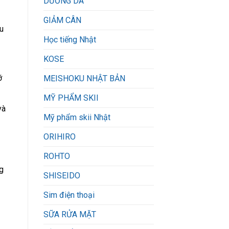
DƯỠNG DA
GIẢM CÂN
âu
Học tiếng Nhật
KOSE
ỡ
MEISHOKU NHẬT BẢN
MỸ PHẨM SKII
và
Mỹ phẩm skii Nhật
ORIHIRO
ROHTO
g
SHISEIDO
Sim điện thoại
SỮA RỬA MẶT