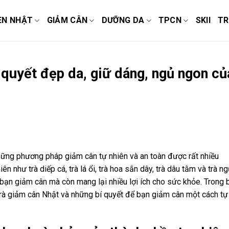
EN NHẬT
GIẢM CÂN
DƯỠNG DA
TPCN
SKII
TR
 quyết đẹp da, giữ dáng, ngủ ngon củ
hững phương pháp giảm cân tự nhiên và an toàn được rất nhiều
n như trà diếp cá, trà lá ổi, trà hoa sắn dây, trà dâu tằm và trà n
 bạn giảm cân mà còn mang lại nhiều lợi ích cho sức khỏe. Trong 
ề trà giảm cân Nhật và những bí quyết để bạn giảm cân một cách tự