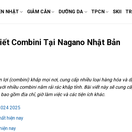
EN NHẬT
GIẢM CÂN
DƯỠNG DA
TPCN
SKII
TR
Tiết Combini Tại Nagano Nhật Bản
n lợi (combini) khắp mọi nơi, cung cấp nhiều loại hàng hóa và d
với nhiều combini nằm rải rác khắp tỉnh. Bài viết này sẽ cung c
bao gồm địa chỉ, giờ làm việc và các tiện ích khác.
 2024 2025
hất hiện nay
hiện nay