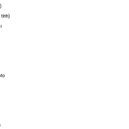
)
tính)
i
oto
)