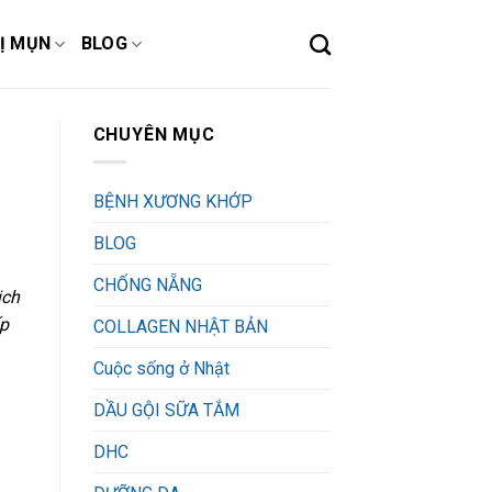
Ị MỤN
BLOG
CHUYÊN MỤC
BỆNH XƯƠNG KHỚP
BLOG
CHỐNG NẴNG
ịch
ấp
COLLAGEN NHẬT BẢN
Cuộc sống ở Nhật
DẦU GỘI SỮA TẮM
DHC