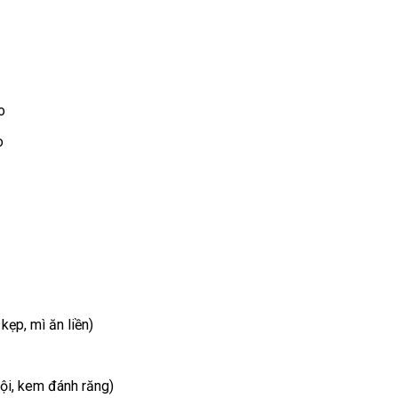
o
o
ẹp, mì ăn liền)
ội, kem đánh răng)