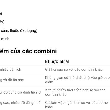
ẹ)
ây)
 cúm, thuốc đau bụng)
g minh
iểm của các combini
NHƯỢC ĐIỂM
hiều tiện ích
Giá hơi cao so với các combini khác
Không gian có thể chật chội vào giờ cao
ng và đồ ăn nhẹ
điểm
Ít thực phẩm tươi sống hơn so với các
đồ dùng gia đình tiện lợi
combini khác
g cao, nhiều đồ dùng nhà
Giờ làm việc ngắn hơn so với các combin
khác