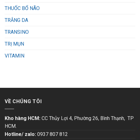
THUỐC BỔ NÃO
TRẮNG DA
TRANSINO
TRỊ MỤN
VITAMIN
VỀ CHÚNG TÔI
Kho hàng HCM:
CC Thủy Lợi 4, Phường 26, Bình Thạnh, TP
HCM.
Hotline/ zalo:
0937 807 812