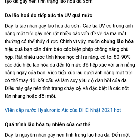
tạo da gây nên tình trạng lão hóa da sớm.
Da lão hoá do tiếp xúc tia UV quá mức
Đây là tác nhân gây lão hóa da sớm. Các tia UV có trong ánh
nắng mặt trời gây nên rất nhiều các vấn đề về da mà mắt
thường có thể thấy được. Chính vì vậy, muốn
chống lão hóa
hiệu quả bạn cần đảm bảo các biện pháp chống nắng phù
hợp. Rất nhiều ước tính khoa học chỉ ra rằng, có tới 80-90%
các dấu hiệu lão hóa da đến từ mức độ tiếp xúc với ánh nắng
hằng ngày của bạn. Việc tiếp xúc lâu dưới ánh nắng mặt trời
có thể thay đổi kết cấu và làm suy yếu độ đàn hồi của da.
Điều này gây nên tình trạng chảy xệ, và đặc biệt là các nốt
tàn nhang hoặc đồi mồi.
VIên cấp nước Hyaluronic Aic của DHC Nhật 2021 hot
Quá trình lão hóa tự nhiên của cơ thể
Đây là nguyên nhân gây nên tình trạng lão hóa da. Đến một