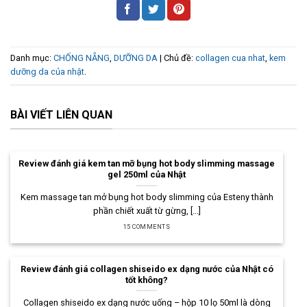
Danh mục:
CHỐNG NẴNG
,
DƯỠNG DA
| Chủ đề:
collagen cua nhat
,
kem
dưỡng da của nhật
.
BÀI VIẾT LIÊN QUAN
Review đánh giá kem tan mỡ bụng hot body slimming massage
gel 250ml của Nhật
Kem massage tan mở bụng hot body slimming của Esteny thành
phần chiết xuất từ gừng, [...]
15 COMMENTS
Review đánh giá collagen shiseido ex dạng nước của Nhật có
tốt không?
Collagen shiseido ex dạng nước uống – hộp 10 lọ 50ml là dòng