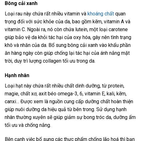
Bông cải xanh
Loại rau này chứa rất nhiều vitamin và
khoáng chất
quan
trọng đối với sức khỏe của da, bao gồm kẽm, vitamin A và
vitamin C. Ngoài ra, nó còn chứa lutein, một loại carotene
giúp bảo vệ da khỏi tác hại của oxy hóa, gây nên tình trạng
khô và nhăn của da. Bổ sung bông cải xanh vào khẩu phần
ăn hàng ngày còn giúp chống lại tác hại của ánh nắng mặt
trời, duy trì lượng collagen tối ưu trong da.
Hạnh nhân
Loại hạt này chứa rất nhiều chất dinh dưỡng, từ protein,
magie, chất xơ, axit béo omega-3, 6, vitamin E, kali, kẽm,
canxi… Được xem là nguồn cung cấp dưỡng chất hoàn thiện
giúp nuôi dưỡng da hiệu quả từ bên trong. Sử dụng hạnh
nhân thường xuyên sẽ giúp giảm sự bong tróc da, dưỡng ẩm
tối ưu và chống nắng.
Bên cạnh việc bổ sung các thực phẩm chống lão hoá thì bạn