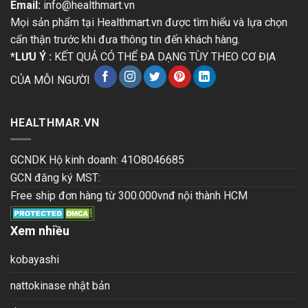
Email:
info@healthmart.vn
Mọi sản phẩm tại Healthmart.vn được tìm hiểu và lựa chọn
cẩn thận trước khi đưa thông tin đến khách hàng.
*LƯU Ý :
KẾT QUẢ CÓ THỂ ĐA DẠNG TÙY THEO CƠ ĐỊA
CỦA MỖI NGƯỜI
HEALTHMAR.VN
GCNDK Hộ kinh doanh: 41O8046685
GCN đăng ký MST:
Free ship đơn hàng từ 300.000vnđ nội thành HCM
Xem nhiều
kobayashi
nattokinase nhật bản