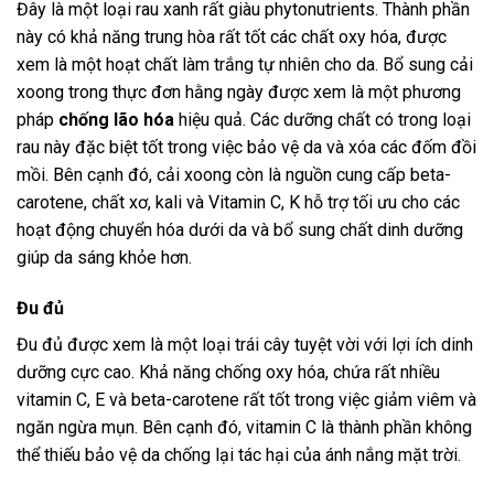
Đây là một loại rau xanh rất giàu phytonutrients. Thành phần
này có khả năng trung hòa rất tốt các chất oxy hóa, được
xem là một hoạt chất làm trắng tự nhiên cho da. Bổ sung cải
xoong trong thực đơn hằng ngày được xem là một phương
pháp
chống lão hóa
hiệu quả. Các dưỡng chất có trong loại
rau này đặc biệt tốt trong việc bảo vệ da và xóa các đốm đồi
mồi. Bên cạnh đó, cải xoong còn là nguồn cung cấp beta-
carotene, chất xơ, kali và Vitamin C, K hỗ trợ tối ưu cho các
hoạt động chuyển hóa dưới da và bổ sung chất dinh dưỡng
giúp da sáng khỏe hơn.
Đu đủ
Đu đủ được xem là một loại trái cây tuyệt vời với lợi ích dinh
dưỡng cực cao. Khả năng chống oxy hóa, chứa rất nhiều
vitamin C, E và beta-carotene rất tốt trong việc giảm viêm và
ngăn ngừa mụn. Bên cạnh đó, vitamin C là thành phần không
thể thiếu bảo vệ da chống lại tác hại của ánh nắng mặt trời.