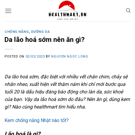
Skip
to
content
CHỐNG NẴNG
,
DƯỠNG DA
Da lão hoá sớm nên ăn gì?
POSTED ON
02/02/2023
BY
NGUYEN NGOC LONG
Da lão hoá sớm, đặc biệt với nhiều vết chân chim, chảy sệ
nhăn nheo, xuất hiện vết thâm nám khi chỉ mới bước qua
tuổi 20 là dấu hiệu đáng báo động cho làn da, sức khoẻ
của bạn. Vậy da lão hoá sớm do đâu? Nên ăn gì, dùng kem
gì? Nào cùng healthmart tìm hiểu nha.
Kem chống nắng Nhật nào tốt?
Lão hoá là gì?