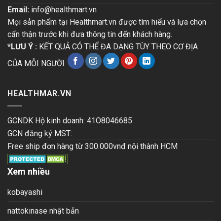
Email:
info@healthmart.vn
Mọi sản phẩm tại Healthmart.vn được tìm hiểu và lựa chọn
cẩn thận trước khi đưa thông tin đến khách hàng.
*LƯU Ý :
KẾT QUẢ CÓ THỂ ĐA DẠNG TÙY THEO CƠ ĐỊA
CỦA MỖI NGƯỜI
HEALTHMAR.VN
GCNDK Hộ kinh doanh: 41O8046685
GCN đăng ký MST:
Free ship đơn hàng từ 300.000vnđ nội thành HCM
Xem nhiều
kobayashi
nattokinase nhật bản