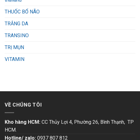
THUỐC BỔ NÃO
TRẮNG DA
TRANSINO
TRỊ MỤN
VITAMIN
VỀ CHÚNG TÔI
Kho hàng HCM:
CC Thủy Lợi 4, Phường 26, Bình Thạnh, TP
HCM.
Hotline/ zalo:
0937 807 812