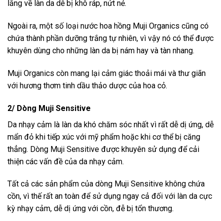
lắng về làn da dễ bị khô ráp, nứt nẻ.
Ngoài ra, một số loại nước hoa hồng Muji Organics cũng có
chứa thành phần dưỡng trắng tự nhiên, vì vậy nó có thể được
khuyên dùng cho những làn da bị nám hay và tàn nhang.
Muji Organics còn mang lại cảm giác thoải mái và thư giãn
với hương thơm tinh dầu thảo dược của hoa cỏ.
2/ Dòng Muji Sensitive
Da nhạy cảm là làn da khó chăm sóc nhất vì rất dễ dị ứng, dễ
mẩn đỏ khi tiếp xúc với mỹ phẩm hoặc khi cơ thể bị căng
thẳng. Dòng Muji Sensitive được khuyên sử dụng để cải
thiện các vấn đề của da nhạy cảm.
Tất cả các sản phẩm của dòng Muji Sensitive không chứa
cồn, vì thế rất an toàn để sử dụng ngay cả đối với làn da cực
kỳ nhạy cảm, dễ dị ứng với cồn, đễ bị tổn thương.