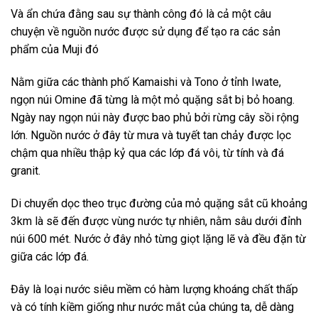
Và ẩn chứa đằng sau sự thành công đó là cả một câu
chuyện về nguồn nước được sử dụng để tạo ra các sản
phẩm của Muji đó
Nằm giữa các thành phố Kamaishi và Tono ở tỉnh Iwate,
ngọn núi Omine đã từng là một mỏ quặng sắt bị bỏ hoang.
Ngày nay ngọn núi này được bao phủ bởi rừng cây sồi rộng
lớn. Nguồn nước ở đây từ mưa và tuyết tan chảy được lọc
chậm qua nhiều thập kỷ qua các lớp đá vôi, từ tính và đá
granit.
Di chuyển dọc theo trục đường của mỏ quặng sắt cũ khoảng
3km là sẽ đến được vùng nước tự nhiên, nằm sâu dưới đỉnh
núi 600 mét. Nước ở đây nhỏ từng giọt lặng lẽ và đều đặn từ
giữa các lớp đá.
Đây là loại nước siêu mềm có hàm lượng khoáng chất thấp
và có tính kiềm giống như nước mắt của chúng ta, dễ dàng