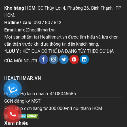
Kho hàng HCM:
CC Thủy Lợi 4, Phường 26, Bình Thạnh, TP
HCM.
Hotline/ zalo:
0937 807 812
Email:
info@healthmart.vn
Mọi sản phẩm tại Healthmart.vn được tìm hiểu và lựa chọn
cẩn thận trước khi đưa thông tin đến khách hàng.
*LƯU Ý :
KẾT QUẢ CÓ THỂ ĐA DẠNG TÙY THEO CƠ ĐỊA
CỦA MỖI NGƯỜI
HEALTHMAR.VN
GCNDK Hộ kinh doanh: 41O8046685
GCN đăng ký MST:
Free ship đơn hàng từ 300.000vnđ nội thành HCM
Xem nhiều