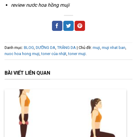
review nước hoa hồng muji
Danh mục:
BLOG
,
DƯỠNG DA
,
TRẮNG DA
| Chủ đề:
muji
,
muji nhat ban
,
nuoc hoa hong muji
,
toner của nhật
,
toner muji
.
BÀI VIẾT LIÊN QUAN