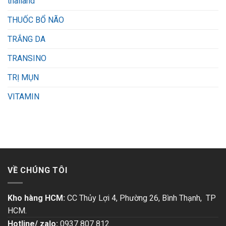
thailand
THUỐC BỔ NÃO
TRẮNG DA
TRANSINO
TRỊ MỤN
VITAMIN
VỀ CHÚNG TÔI
Kho hàng HCM:
CC Thủy Lợi 4, Phường 26, Bình Thạnh, TP
HCM.
Hotline/ zalo:
0937 807 812