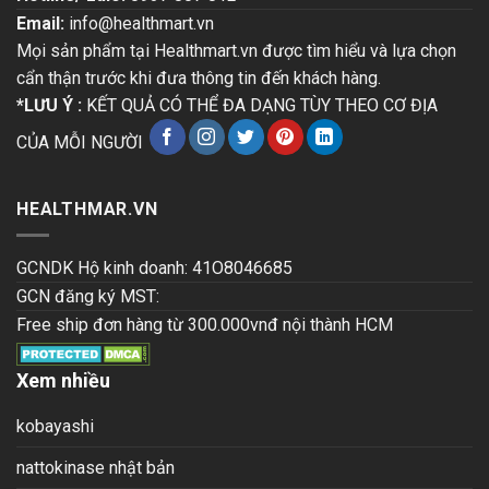
Email:
info@healthmart.vn
Mọi sản phẩm tại Healthmart.vn được tìm hiểu và lựa chọn
cẩn thận trước khi đưa thông tin đến khách hàng.
*LƯU Ý :
KẾT QUẢ CÓ THỂ ĐA DẠNG TÙY THEO CƠ ĐỊA
CỦA MỖI NGƯỜI
HEALTHMAR.VN
GCNDK Hộ kinh doanh: 41O8046685
GCN đăng ký MST:
Free ship đơn hàng từ 300.000vnđ nội thành HCM
Xem nhiều
kobayashi
nattokinase nhật bản