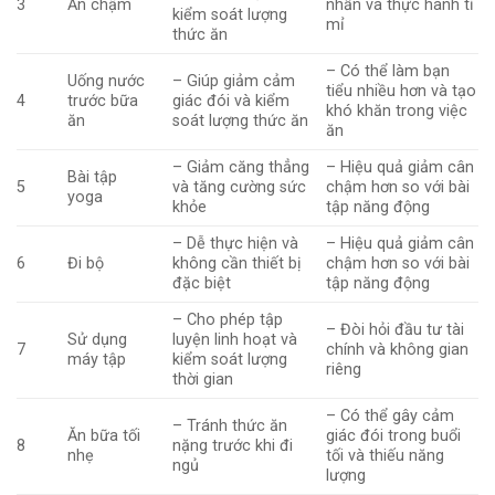
3
Ăn chậm
nhẫn và thực hành tỉ
kiểm soát lượng
mỉ
thức ăn
– Có thể làm bạn
Uống nước
– Giúp giảm cảm
tiểu nhiều hơn và tạo
4
trước bữa
giác đói và kiểm
khó khăn trong việc
ăn
soát lượng thức ăn
ăn
– Giảm căng thẳng
– Hiệu quả giảm cân
Bài tập
5
và tăng cường sức
chậm hơn so với bài
yoga
khỏe
tập năng động
– Dễ thực hiện và
– Hiệu quả giảm cân
6
Đi bộ
không cần thiết bị
chậm hơn so với bài
đặc biệt
tập năng động
– Cho phép tập
– Đòi hỏi đầu tư tài
Sử dụng
luyện linh hoạt và
7
chính và không gian
máy tập
kiểm soát lượng
riêng
thời gian
– Có thể gây cảm
– Tránh thức ăn
Ăn bữa tối
giác đói trong buổi
8
nặng trước khi đi
nhẹ
tối và thiếu năng
ngủ
lượng