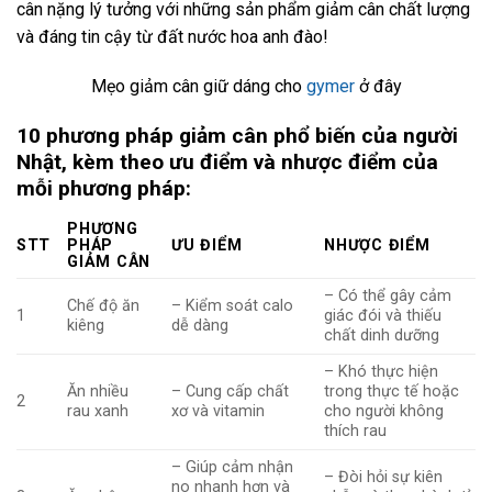
cân nặng lý tưởng với những sản phẩm giảm cân chất lượng
và đáng tin cậy từ đất nước hoa anh đào!
Mẹo giảm cân giữ dáng cho
gymer
ở đây
10 phương pháp giảm cân phổ biến của người
Nhật, kèm theo ưu điểm và nhược điểm của
mỗi phương pháp:
PHƯƠNG
STT
PHÁP
ƯU ĐIỂM
NHƯỢC ĐIỂM
GIẢM CÂN
– Có thể gây cảm
Chế độ ăn
– Kiểm soát calo
1
giác đói và thiếu
kiêng
dễ dàng
chất dinh dưỡng
– Khó thực hiện
Ăn nhiều
– Cung cấp chất
trong thực tế hoặc
2
rau xanh
xơ và vitamin
cho người không
thích rau
– Giúp cảm nhận
– Đòi hỏi sự kiên
no nhanh hơn và