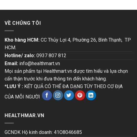
VỀ CHÚNG TÔI
Kho hàng HCM:
CC Thủy Lợi 4, Phường 26, Bình Thạnh, TP
HCM.
Hotline/ zalo:
0937 807 812
Email:
info@healthmart.vn
Mọi sản phẩm tại Healthmart.vn được tìm hiểu và lựa chọn
cẩn thận trước khi đưa thông tin đến khách hàng.
*LƯU Ý :
KẾT QUẢ CÓ THỂ ĐA DẠNG TÙY THEO CƠ ĐỊA
CỦA MỖI NGƯỜI
HEALTHMAR.VN
GCNDK Hộ kinh doanh: 41O8046685