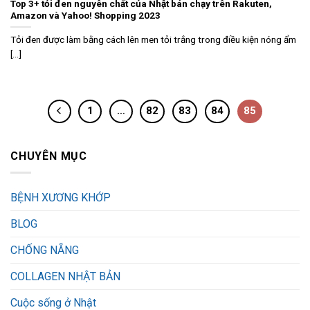
Top 3+ tỏi đen nguyên chất của Nhật bán chạy trên Rakuten,
Amazon và Yahoo! Shopping 2023
Tỏi đen được làm bằng cách lên men tỏi trắng trong điều kiện nóng ẩm
[...]
1
…
82
83
84
85
CHUYÊN MỤC
BỆNH XƯƠNG KHỚP
BLOG
CHỐNG NẴNG
COLLAGEN NHẬT BẢN
Cuộc sống ở Nhật