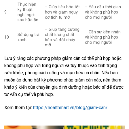
Thực hiện
– Giúp tiêu hóa tốt
– Yêu cầu thời gian
kỹ thuật
9
hơn và giảm nguy
và không phù hợp
nghỉ ngơi
cơ tích tụ mỡ
cho mọi người
sau bữa ăn
– Giúp tăng cường
– Cần sự kiên nhẫn
Sử dụng trà
chất lượng chất
10
và không phù hợp
xanh
béo và đốt cháy
cho mọi người
mỡ
Lưu ý rằng các phương pháp giảm cân có thể phù hợp hoặc
không phù hợp với từng người và tùy thuộc vào tình trạng
sức khỏe, phong cách sống và mục tiêu cá nhân. Nếu bạn
muốn áp dụng bất kỳ phương pháp giảm cân nào, nên tham
khảo ý kiến của chuyên gia dinh dưỡng hoặc bác sĩ để được
tư vấn cụ thể và phù hợp.
Xem thêm tại:
https://healthmart.vn/blog/giam-can/