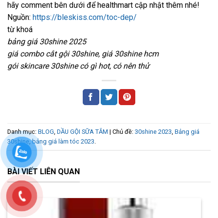
hãy comment bên dưới để healthmart cập nhật thêm nhé!
Nguồn:
https://bleskiss.com/toc-dep/
từ khoá
bảng giá 30shine 2025
giá combo cắt gội 30shine, giá 30shine hcm
gói skincare 30shine có gì hot, có nên thử
Danh mục:
BLOG
,
DẦU GỘI SỮA TẮM
| Chủ đề:
30shine 2023
,
Bảng giá
30shine
,
bảng giá làm tóc 2023
.
BÀI VIẾT LIÊN QUAN