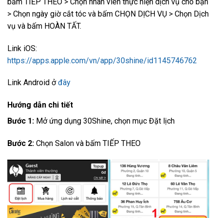
bấm TIẾP THEO > Chọn nhân viên thực hiện dịch vụ cho bạn
> Chọn ngày giờ cắt tóc và bấm CHỌN DỊCH VỤ > Chọn Dịch
vụ và bấm HOÀN TẤT.
Link iOS:
https://apps.apple.com/vn/app/30shine/id1145746762
Link Android ở
đây
Hướng dẫn chi tiết
Bước 1:
Mở ứng dụng 30Shine, chọn mục Đặt lịch
Bước 2:
Chọn Salon và bấm TIẾP THEO