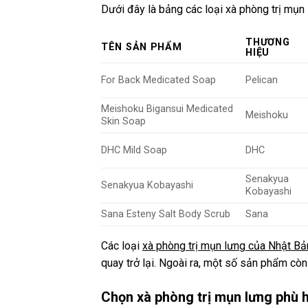
Dưới đây là bảng các loại xà phòng trị mụn
THƯƠNG
TÊN SẢN PHẨM
HIỆU
For Back Medicated Soap
Pelican
Meishoku Bigansui Medicated
Meishoku
Skin Soap
DHC Mild Soap
DHC
Senakyua
Senakyua Kobayashi
Kobayashi
Sana Esteny Salt Body Scrub
Sana
Các loại
xà phòng trị mụn lưng của Nhật Bả
quay trở lại. Ngoài ra, một số sản phẩm c
Chọn xà phòng trị mụn lưng phù 