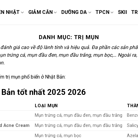
EN NHẬT
GIẢM CÂN
DƯỠNG DA
TPCN
SKII
TR
DANH MỤC:
TRỊ MỤN
đánh giá cao về độ lành tính và hiệu quả. Đa phần các sản p
mụn trứng cá, mụn đầu đen, mụn đầu trắng, mụn bọc,… Ngoài ra
n.
m trị mụn phổ biến ở Nhật Bản:
t Bản tốt nhất 2025 2026
LOẠI MỤN
THÀ
Mụn trứng cá, mụn đầu đen, mụn đầu trắng
Benzo
ed Acne Cream
Mụn trứng cá, mụn đầu đen, mụn đầu trắng
Salic
Mụn trứng cá, mụn bọc
Azela