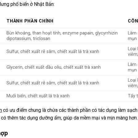
 lưng phổ biến ở Nhật Bản:
THÀNH PHẦN CHÍNH
CÔN
Bùn khoáng, than hoạt tính, enzyme papain, glycyrrhizin
Làm 
dipotassium, triclosan
mụn q
Loại 
Sulfur, chiết xuất rễ sâm, chiết xuất lá trà xanh
viêm
Làm 
Glycerin, chiết xuất dầu oliu, chiết xuất trà xanh
mụn
Loại 
Sulfur, chiết xuất rễ sâm, chiết xuất lá trà xanh
viêm
Muối biển, chiết xuất lá trà xanh
Tẩy 
n
có ưu điểm chung là chứa các thành phần có tác dụng làm sạch
òn có thêm tác dụng dưỡng ẩm, giúp da mềm mại và mịn màng hơn.
hợp