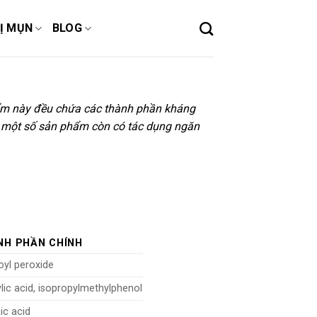
Ị MỤN
BLOG
hẩm này đều chứa các thành phần kháng
, một số sản phẩm còn có tác dụng ngăn
NH PHẦN CHÍNH
yl peroxide
ylic acid, isopropylmethylphenol
ic acid