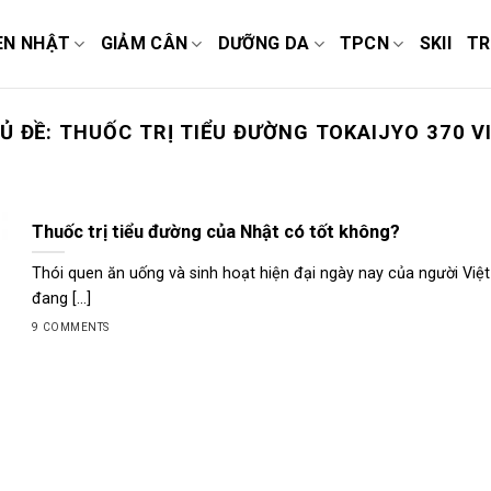
EN NHẬT
GIẢM CÂN
DƯỠNG DA
TPCN
SKII
TR
Ủ ĐỀ:
THUỐC TRỊ TIỂU ĐƯỜNG TOKAIJYO 370 V
Thuốc trị tiểu đường của Nhật có tốt không?
Thói quen ăn uống và sinh hoạt hiện đại ngày nay của người Việt
đang [...]
9 COMMENTS