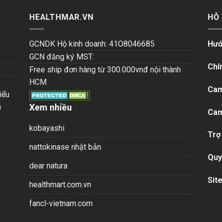
HEALTHMAR.VN
HỖ
,
GCNDK Hộ kinh doanh: 41O8046685
Hướ
GCN đăng ký MST:
Chí
Free ship đơn hàng từ 300.000vnđ nội thành
HCM
Cam
iểu
n
Xem nhiều
Cam
kobayashi
Trợ
nattokinase nhật bản
Quy
dear natura
Sit
healthmart.com.vn
fancl-vietnam.com