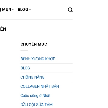
Ị MỤN
BLOG
IÊN
CHUYÊN MỤC
BỆNH XƯƠNG KHỚP
BLOG
CHỐNG NẴNG
COLLAGEN NHẬT BẢN
Cuộc sống ở Nhật
DẦU GỘI SỮA TẮM