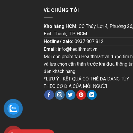
VỀ CHÚNG TÔI
Kho hàng HCM:
CC Thủy Lợi 4, Phường 26
Bình Thạnh, TP HCM.
Hotline/ zalo:
0937 807 812
Email:
info@healthmart.vn
Mọi sản phẩm tại Healthmart.vn được tìm h
và lựa chọn cẩn thận trước khi đưa thông ti
đến khách hàng.
*LƯU Ý :
KẾT QUẢ CÓ THỂ ĐA DẠNG TÙY
THEO CƠ ĐỊA CỦA MỖI NGƯỜI