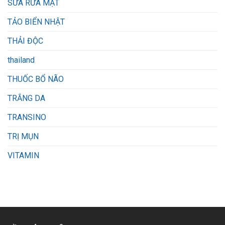
SỮA RỬA MẶT
TẢO BIỂN NHẬT
THẢI ĐỘC
thailand
THUỐC BỔ NÃO
TRẮNG DA
TRANSINO
TRỊ MỤN
VITAMIN