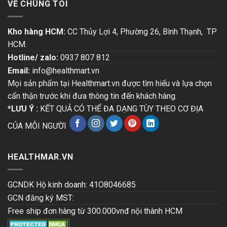
VỀ CHÚNG TÔI
Kho hàng HCM:
CC Thủy Lợi 4, Phường 26, Bình Thạnh, TP
HCM.
Hotline/ zalo:
0937 807 812
Email:
info@healthmart.vn
Mọi sản phẩm tại Healthmart.vn được tìm hiểu và lựa chọn
cẩn thận trước khi đưa thông tin đến khách hàng.
*LƯU Ý :
KẾT QUẢ CÓ THỂ ĐA DẠNG TÙY THEO CƠ ĐỊA
CỦA MỖI NGƯỜI
HEALTHMAR.VN
GCNDK Hộ kinh doanh: 41O8046685
GCN đăng ký MST:
Free ship đơn hàng từ 300.000vnđ nội thành HCM