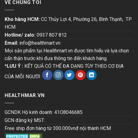
VỀ CHÚNG TÔI
Kho hàng HCM:
CC Thủy Lợi 4, Phường 26, Bình Thạnh, TP
HCM.
Hotline/ zalo:
0937 807 812
Email:
info@healthmart.vn
Mọi sản phẩm tại Healthmart.vn được tìm hiểu và lựa chọn
cẩn thận trước khi đưa thông tin đến khách hàng.
*LƯU Ý :
KẾT QUẢ CÓ THỂ ĐA DẠNG TÙY THEO CƠ ĐỊA
CỦA MỖI NGƯỜI
HEALTHMAR.VN
GCNDK Hộ kinh doanh: 41O8046685
GCN đăng ký MST:
Free ship đơn hàng từ 300.000vnđ nội thành HCM