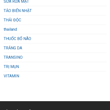
SỮA RỬA MẶT
TẢO BIỂN NHẬT
THẢI ĐỘC
thailand
THUỐC BỔ NÃO
TRẮNG DA
TRANSINO
TRỊ MỤN
VITAMIN