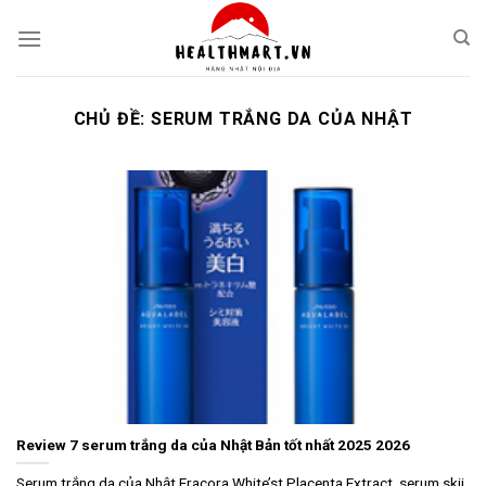
Skip
to
content
CHỦ ĐỀ:
SERUM TRẮNG DA CỦA NHẬT
Review 7 serum trắng da của Nhật Bản tốt nhất 2025 2026
Serum trắng da của Nhật Fracora White’st Placenta Extract, serum skii,