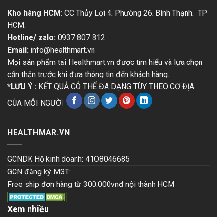
Kho hàng HCM:
CC Thủy Lợi 4, Phường 26, Bình Thạnh, TP
HCM.
Hotline/ zalo:
0937 807 812
Email:
info@healthmart.vn
Mọi sản phẩm tại Healthmart.vn được tìm hiểu và lựa chọn
cẩn thận trước khi đưa thông tin đến khách hàng.
*LƯU Ý :
KẾT QUẢ CÓ THỂ ĐA DẠNG TÙY THEO CƠ ĐỊA
CỦA MỖI NGƯỜI
HEALTHMAR.VN
GCNDK Hộ kinh doanh: 41O8046685
GCN đăng ký MST:
Free ship đơn hàng từ 300.000vnđ nội thành HCM
Xem nhiều