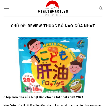
Skip
to
content
CHỦ ĐỀ:
REVIEW THUỐC BỔ NÃO CỦA NHẬT
5 loại kẹo dha của Nhật Bản cho bé tốt nhất 2023 2024
Kẹo DHA của Nhật là viên uống dạng kẹo nhai thành phần dha, omega-