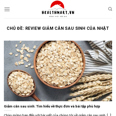
Skip
to
content
CHỦ ĐỀ:
REVIEW GIẢM CÂN SAU SINH CỦA NHẬT
Giảm cân sau sinh: Tìm hiểu về thực đơn và bài tập phù hợp
Chào mừng bạn đến với bài viết của chúng tôi về giảm cân sau sinh. [...]