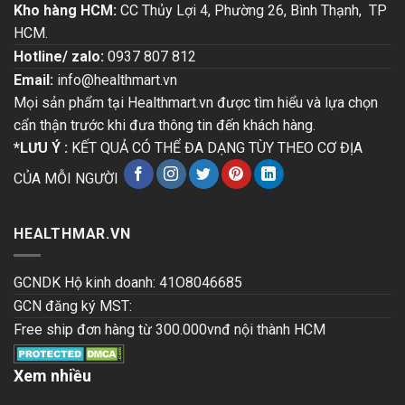
Kho hàng HCM:
CC Thủy Lợi 4, Phường 26, Bình Thạnh, TP
HCM.
Hotline/ zalo:
0937 807 812
Email:
info@healthmart.vn
Mọi sản phẩm tại Healthmart.vn được tìm hiểu và lựa chọn
cẩn thận trước khi đưa thông tin đến khách hàng.
*LƯU Ý :
KẾT QUẢ CÓ THỂ ĐA DẠNG TÙY THEO CƠ ĐỊA
CỦA MỖI NGƯỜI
HEALTHMAR.VN
GCNDK Hộ kinh doanh: 41O8046685
GCN đăng ký MST:
Free ship đơn hàng từ 300.000vnđ nội thành HCM
Xem nhiều