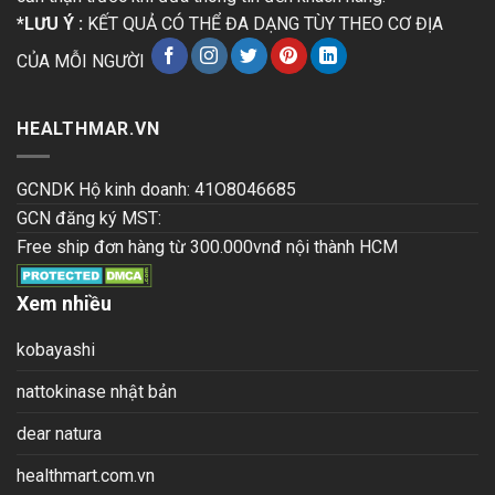
*LƯU Ý :
KẾT QUẢ CÓ THỂ ĐA DẠNG TÙY THEO CƠ ĐỊA
CỦA MỖI NGƯỜI
HEALTHMAR.VN
GCNDK Hộ kinh doanh: 41O8046685
GCN đăng ký MST:
Free ship đơn hàng từ 300.000vnđ nội thành HCM
Xem nhiều
kobayashi
nattokinase nhật bản
dear natura
healthmart.com.vn