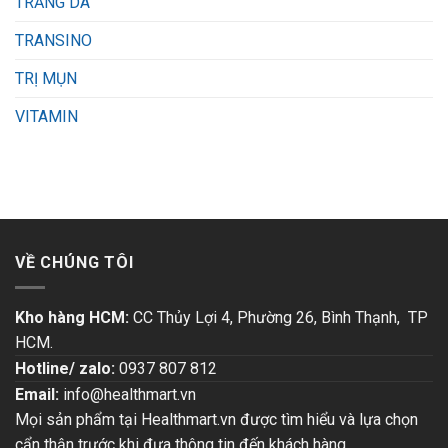
TRẮNG DA
TRANSINO
TRỊ MỤN
VITAMIN
VỀ CHÚNG TÔI
Kho hàng HCM:
CC Thủy Lợi 4, Phường 26, Bình Thạnh, TP
HCM.
Hotline/ zalo:
0937 807 812
Email:
info@healthmart.vn
Mọi sản phẩm tại Healthmart.vn được tìm hiểu và lựa chọn
cẩn thận trước khi đưa thông tin đến khách hàng.