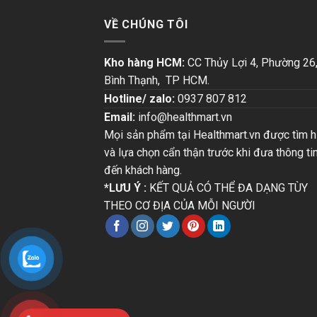
VỀ CHÚNG TÔI
Kho hàng HCM:
CC Thủy Lợi 4, Phường 26
Bình Thạnh, TP HCM.
Hotline/ zalo:
0937 807 812
Email:
info@healthmart.vn
Mọi sản phẩm tại Healthmart.vn được tìm h
và lựa chọn cẩn thận trước khi đưa thông ti
đến khách hàng.
*LƯU Ý :
KẾT QUẢ CÓ THỂ ĐA DẠNG TÙY
THEO CƠ ĐỊA CỦA MỖI NGƯỜI