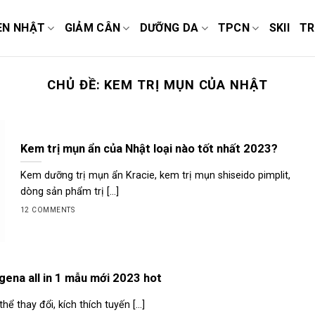
EN NHẬT
GIẢM CÂN
DƯỠNG DA
TPCN
SKII
TR
CHỦ ĐỀ:
KEM TRỊ MỤN CỦA NHẬT
Kem trị mụn ẩn của Nhật loại nào tốt nhất 2023?
Kem dưỡng trị mụn ẩn Kracie, kem trị mụn shiseido pimplit,
dòng sản phẩm trị [...]
12 COMMENTS
ena all in 1 mẫu mới 2023 hot
 thay đổi, kích thích tuyến [...]