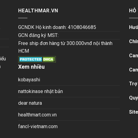
HEALTHMAR.VN
HỖ
,
GCNDK Hộ kinh doanh: 41O8046685
Hướ
GCN đăng ký MST:
Chí
Free ship đơn hàng từ 300.000vnđ nội thành
HCM
Cam
iểu
n
Xem nhiều
Cam
kobayashi
Trợ
nattokinase nhật bản
Quy
dear natura
Sit
healthmart.com.vn
fancl-vietnam.com