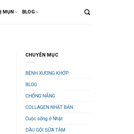
Ị MỤN
BLOG
CHUYÊN MỤC
BỆNH XƯƠNG KHỚP
BLOG
CHỐNG NẴNG
COLLAGEN NHẬT BẢN
Cuộc sống ở Nhật
DẦU GỘI SỮA TẮM