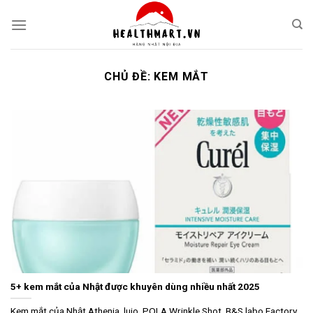
Skip
to
content
CHỦ ĐỀ:
KEM MẮT
5+ kem mắt của Nhật được khuyên dùng nhiều nhất 2025
Kem mắt của Nhật Athenia, lujo, POLA Wrinkle Shot, B&S labo Factory,