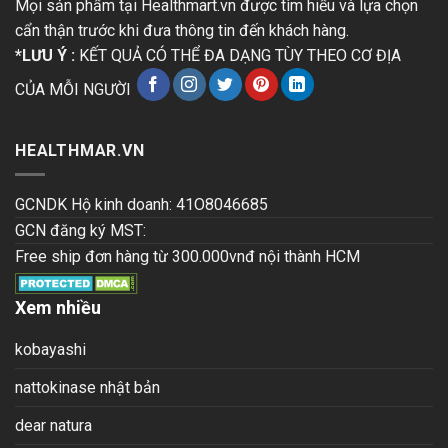
Mọi sản phẩm tại Healthmart.vn được tìm hiểu và lựa chọn
cẩn thận trước khi đưa thông tin đến khách hàng.
*LƯU Ý :
KẾT QUẢ CÓ THỂ ĐA DẠNG TÙY THEO CƠ ĐỊA
CỦA MỖI NGƯỜI
HEALTHMAR.VN
GCNDK Hộ kinh doanh: 41O8046685
GCN đăng ký MST:
Free ship đơn hàng từ 300.000vnđ nội thành HCM
Xem nhiều
kobayashi
nattokinase nhật bản
dear natura