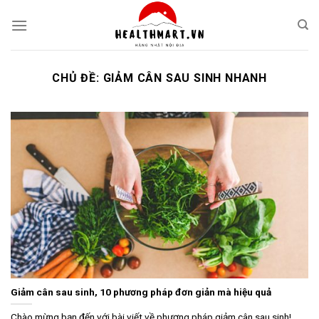
Skip
to
content
CHỦ ĐỀ:
GIẢM CÂN SAU SINH NHANH
Giảm cân sau sinh, 10 phương pháp đơn giản mà hiệu quả
Chào mừng bạn đến với bài viết về phương pháp giảm cân sau sinh!