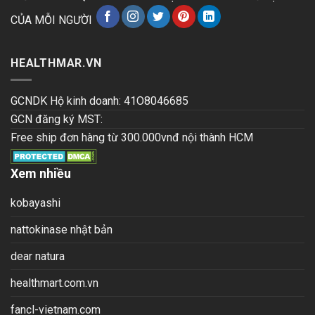
CỦA MỖI NGƯỜI
HEALTHMAR.VN
GCNDK Hộ kinh doanh: 41O8046685
GCN đăng ký MST:
Free ship đơn hàng từ 300.000vnđ nội thành HCM
Xem nhiều
kobayashi
nattokinase nhật bản
dear natura
healthmart.com.vn
fancl-vietnam.com