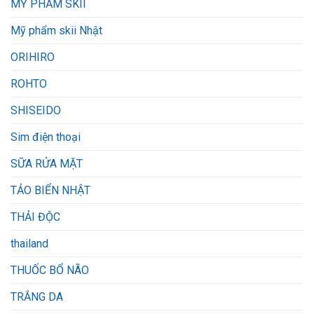
MỸ PHẨM SKII
Mỹ phẩm skii Nhật
ORIHIRO
ROHTO
SHISEIDO
Sim điện thoại
SỮA RỬA MẶT
TẢO BIỂN NHẬT
THẢI ĐỘC
thailand
THUỐC BỔ NÃO
TRẮNG DA