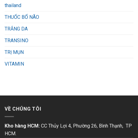
thailand
THUỐC BỔ NÃO
TRẮNG DA
TRANSINO
TRỊ MỤN
VITAMIN
VỀ CHÚNG TÔI
Kho hàng HCM:
CC Thủy Lợi 4, Phường 26, Bình Thạnh, TP
HCM.