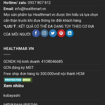
Hotline/ zalo:
0937 807 812
Email:
info@healthmart.vn
Mọi sản phẩm tại Healthmart.vn được tìm hiểu và lựa chọn
cẩn thận trước khi đưa thông tin đến khách hàng.
*LƯU Ý :
KẾT QUẢ CÓ THỂ ĐA DẠNG TÙY THEO CƠ ĐỊA
CỦA MỖI NGƯỜI
HEALTHMAR.VN
GCNDK Hộ kinh doanh: 41O8046685
GCN đăng ký MST:
Free ship đơn hàng từ 300.000vnđ nội thành HCM
Xem nhiều
kobayashi
nattokinase nhật bản