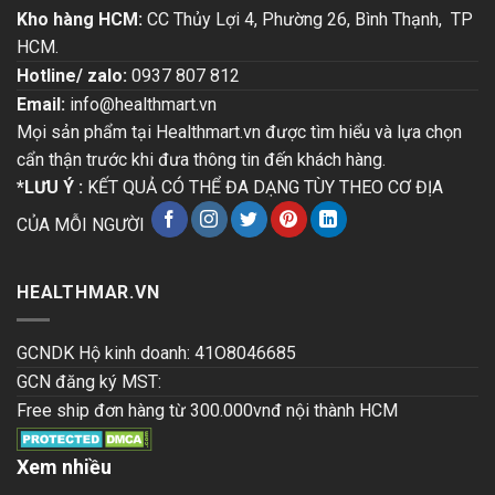
Kho hàng HCM:
CC Thủy Lợi 4, Phường 26, Bình Thạnh, TP
HCM.
Hotline/ zalo:
0937 807 812
Email:
info@healthmart.vn
Mọi sản phẩm tại Healthmart.vn được tìm hiểu và lựa chọn
cẩn thận trước khi đưa thông tin đến khách hàng.
*LƯU Ý :
KẾT QUẢ CÓ THỂ ĐA DẠNG TÙY THEO CƠ ĐỊA
CỦA MỖI NGƯỜI
HEALTHMAR.VN
GCNDK Hộ kinh doanh: 41O8046685
GCN đăng ký MST:
Free ship đơn hàng từ 300.000vnđ nội thành HCM
Xem nhiều