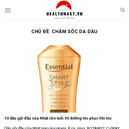
Skip
to
content
CHỦ ĐỀ:
CHĂM SÓC DA DẦU
10 dầu gội đầu của Nhật cho tuổi 30 dưỡng tóc phục hồi tóc
Dầu gội đầu của Nhật Haru kurokami, B.ris, mixx, BOTANIST, C-GRAY