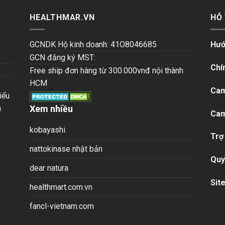
HEALTHMAR.VN
HỖ
,
GCNDK Hộ kinh doanh: 41O8046685
Hướ
GCN đăng ký MST:
Chí
Free ship đơn hàng từ 300.000vnđ nội thành
HCM
Cam
iểu
n
Xem nhiều
Cam
kobayashi
Trợ
nattokinase nhật bản
Quy
dear natura
Sit
healthmart.com.vn
fancl-vietnam.com