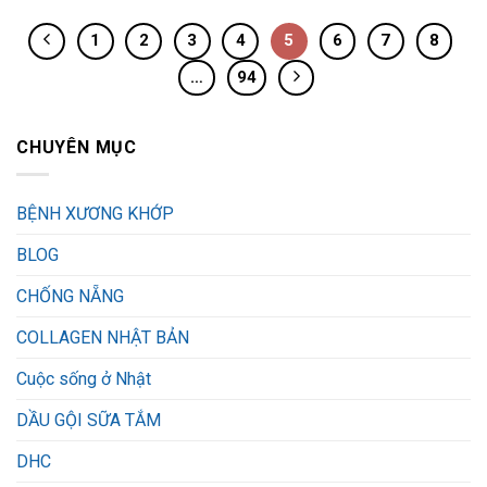
1
2
3
4
5
6
7
8
…
94
CHUYÊN MỤC
BỆNH XƯƠNG KHỚP
BLOG
CHỐNG NẴNG
COLLAGEN NHẬT BẢN
Cuộc sống ở Nhật
DẦU GỘI SỮA TẮM
DHC