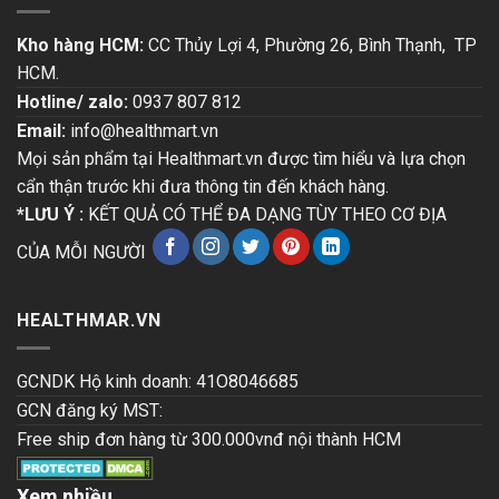
Kho hàng HCM:
CC Thủy Lợi 4, Phường 26, Bình Thạnh, TP
HCM.
Hotline/ zalo:
0937 807 812
Email:
info@healthmart.vn
Mọi sản phẩm tại Healthmart.vn được tìm hiểu và lựa chọn
cẩn thận trước khi đưa thông tin đến khách hàng.
*LƯU Ý :
KẾT QUẢ CÓ THỂ ĐA DẠNG TÙY THEO CƠ ĐỊA
CỦA MỖI NGƯỜI
HEALTHMAR.VN
GCNDK Hộ kinh doanh: 41O8046685
GCN đăng ký MST:
Free ship đơn hàng từ 300.000vnđ nội thành HCM
Xem nhiều