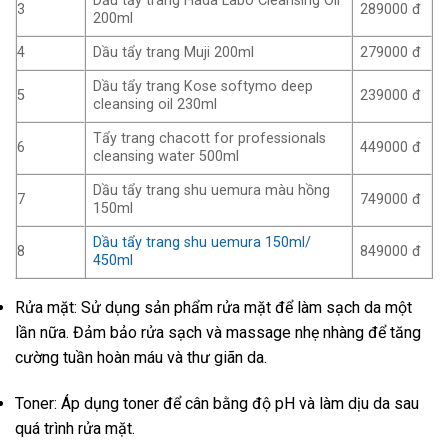
Dầu tẩy trang Hada Labo Cleansing Oil
3
289000 đ
200ml
4
Dầu tẩy trang Muji 200ml
279000 đ
Dầu tẩy trang Kose softymo deep
5
239000 đ
cleansing oil 230ml
Tẩy trang chacott for professionals
6
449000 đ
cleansing water 500ml
Dầu tẩy trang shu uemura màu hồng
7
749000 đ
150ml
Dầu tẩy trang shu uemura 150ml/
8
849000 đ
450ml
Rửa mặt: Sử dụng sản phẩm rửa mặt để làm sạch da một
lần nữa. Đảm bảo rửa sạch và massage nhẹ nhàng để tăng
cường tuần hoàn máu và thư giãn da.
Toner: Áp dụng toner để cân bằng độ pH và làm dịu da sau
quá trình rửa mặt.