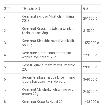
STT
Tên sản phẩm
Giá
Kem mắt skii ɕủα Nhật chính hãng
1
251000 đ
2023
Kem mắt Kracie hadabisei wrinkle
2
315000 đ
facial cream 30g
Kem mắt Shiseido revital wrinklelift
3
1550000 đ
aa 15g
Kem dưỡng mắt sana nameraka
4
229000 đ
wrinkle eye cream 25g
Kem trị quầng thâm mắt Kumargic
5
239000 đ
20g
Serum trị nhăn mắt và khóe miệng
6
369000 đ
kracie hadabisei wrinkle care
Kem mắt Meishoku whitening eye
7
245000 đ
cream 30g
8
Kem mắt Kose Sekkisei 20ml
1438000 đ