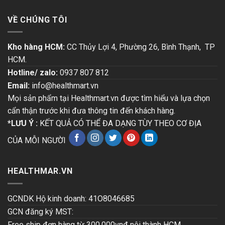
VỀ CHÚNG TÔI
Kho hàng HCM:
CC Thủy Lợi 4, Phường 26, Bình Thạnh, TP
HCM.
Hotline/ zalo:
0937 807 812
Email:
info@healthmart.vn
Mọi sản phẩm tại Healthmart.vn được tìm hiểu và lựa chọn
cẩn thận trước khi đưa thông tin đến khách hàng.
*LƯU Ý :
KẾT QUẢ CÓ THỂ ĐA DẠNG TÙY THEO CƠ ĐỊA
CỦA MỖI NGƯỜI
HEALTHMAR.VN
GCNDK Hộ kinh doanh: 41O8046685
GCN đăng ký MST:
Free ship đơn hàng từ 300.000vnđ nội thành HCM