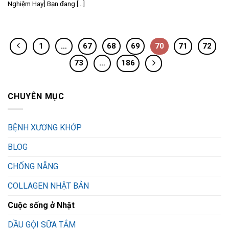
Nghiệm Hay] Bạn đang [...]
1
…
67
68
69
70
71
72
73
…
186
CHUYÊN MỤC
BỆNH XƯƠNG KHỚP
BLOG
CHỐNG NẴNG
COLLAGEN NHẬT BẢN
Cuộc sống ở Nhật
DẦU GỘI SỮA TẮM