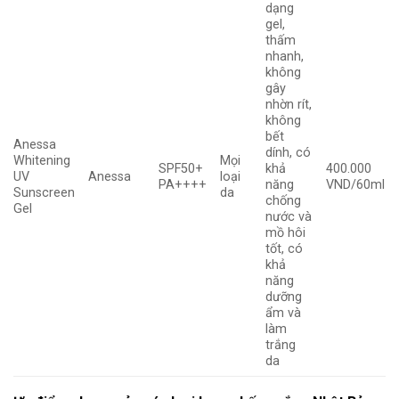
dạng
gel,
thấm
nhanh,
không
gây
nhờn rít,
không
bết
Anessa
dính, có
Whitening
Mọi
SPF50+
khả
400.000
UV
Anessa
loại
PA++++
năng
VND/60ml
Sunscreen
da
chống
Gel
nước và
mồ hôi
tốt, có
khả
năng
dưỡng
ẩm và
làm
trắng
da