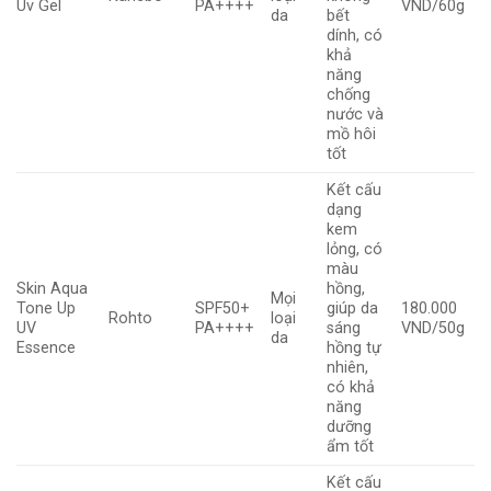
Uv Gel
PA++++
VND/60g
da
bết
dính, có
khả
năng
chống
nước và
mồ hôi
tốt
Kết cấu
dạng
kem
lỏng, có
màu
Skin Aqua
hồng,
Mọi
Tone Up
SPF50+
giúp da
180.000
Rohto
loại
UV
PA++++
sáng
VND/50g
da
Essence
hồng tự
nhiên,
có khả
năng
dưỡng
ẩm tốt
Kết cấu