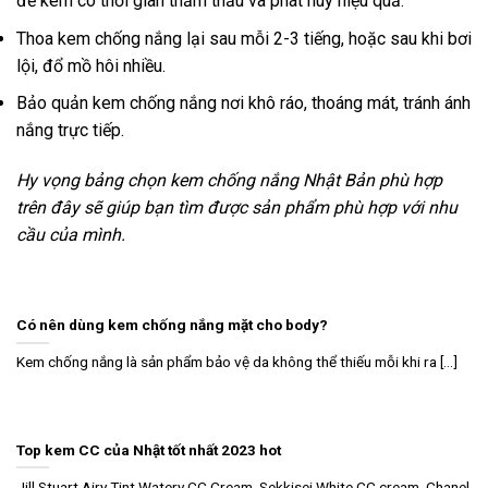
để kem có thời gian thẩm thấu và phát huy hiệu quả.
Thoa kem chống nắng lại sau mỗi 2-3 tiếng, hoặc sau khi bơi
lội, đổ mồ hôi nhiều.
Bảo quản kem chống nắng nơi khô ráo, thoáng mát, tránh ánh
nắng trực tiếp.
Hy vọng bảng chọn kem chống nắng Nhật Bản phù hợp
trên đây sẽ giúp bạn tìm được sản phẩm phù hợp với nhu
cầu của mình.
Có nên dùng kem chống nắng mặt cho body?
Kem chống nắng là sản phẩm bảo vệ da không thể thiếu mỗi khi ra [...]
Top kem CC của Nhật tốt nhất 2023 hot
Jill Stuart Airy Tint Watery CC Cream, Sekkisei White CC cream, Chanel