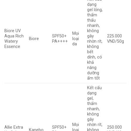
dạng
gel lỏng,
thẩm
thấu
nhanh,
Biore UV
không
Mọi
Aqua Rich
SPF50+
gây
225.000
Biore
loại
Watery
PA++++
nhờn rít,
VND/50g
da
Essence
không
bết
dính, có
khả
năng
dưỡng
ẩm tốt
Kết cấu
dạng
gel,
thấm
nhanh,
không
gây
Mọi
nhờn rít,
Allie Extra
SPF50+
250.000
Kanebo
loại
không