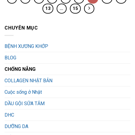
13
…
15
CHUYÊN MỤC
BỆNH XƯƠNG KHỚP
BLOG
CHỐNG NẴNG
COLLAGEN NHẬT BẢN
Cuộc sống ở Nhật
DẦU GỘI SỮA TẮM
DHC
DƯỠNG DA