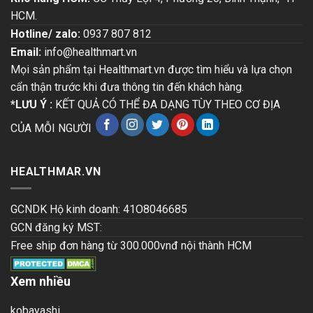
HCM.
Hotline/ zalo:
0937 807 812
Email:
info@healthmart.vn
Mọi sản phẩm tại Healthmart.vn được tìm hiểu và lựa chọn
cẩn thận trước khi đưa thông tin đến khách hàng.
*LƯU Ý :
KẾT QUẢ CÓ THỂ ĐA DẠNG TÙY THEO CƠ ĐỊA
CỦA MỖI NGƯỜI
HEALTHMAR.VN
GCNDK Hộ kinh doanh: 41O8046685
GCN đăng ký MST:
Free ship đơn hàng từ 300.000vnđ nội thành HCM
Xem nhiều
kobayashi