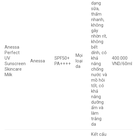
dạng
sữa,
thấm
nhanh,
không
gây
nhờn rít,
không
Anessa
bết
Perfect
dính, có
Mọi
UV
SPF50+
khả
400.000
Anessa
loại
Sunscreen
PA++++
năng
VND/60ml
da
Skincare
chống
Milk
nước và
mồ hôi
tốt, có
khả
năng
dưỡng
ẩm và
làm
trắng
da
Kết cấu