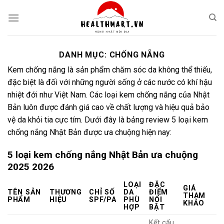
Skip
to
content
DANH MỤC:
CHỐNG NẴNG
Kem chống nắng là sản phẩm chăm sóc da không thể thiếu,
đặc biệt là đối với những người sống ở các nước có khí hậu
nhiệt đới như Việt Nam. Các loại kem chống nắng của Nhật
Bản luôn được đánh giá cao về chất lượng và hiệu quả bảo
vệ da khỏi tia cực tím. Dưới đây là bảng review 5 loại kem
chống nắng Nhật Bản được ưa chuộng hiện nay:
5 loại kem chống nắng Nhật Bản ưa chuộng
2025 2026
LOẠI
ĐẶC
GIÁ
TÊN SẢN
THƯƠNG
CHỈ SỐ
DA
ĐIỂM
THAM
PHẨM
HIỆU
SPF/PA
PHÙ
NỔI
KHẢO
HỢP
BẬT
Kết cấu