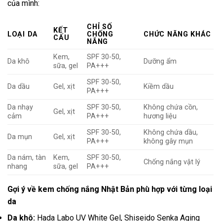
của mình:
CHỈ SỐ
KẾT
LOẠI DA
CHỐNG
CHỨC NĂNG KHÁC
CẤU
NẮNG
Kem,
SPF 30-50,
Da khô
Dưỡng ẩm
sữa, gel
PA+++
SPF 30-50,
Da dầu
Gel, xịt
Kiềm dầu
PA+++
Da nhạy
SPF 30-50,
Không chứa cồn,
Gel, xịt
cảm
PA+++
hương liệu
SPF 30-50,
Không chứa dầu,
Da mụn
Gel, xịt
PA+++
không gây mụn
Da nám, tàn
Kem,
SPF 30-50,
Chống nắng vật lý
nhang
sữa, gel
PA+++
Gợi ý về kem chống nắng Nhật Bản phù hợp với từng loại
da
Da khô:
Hada Labo UV White Gel, Shiseido Senka Aging