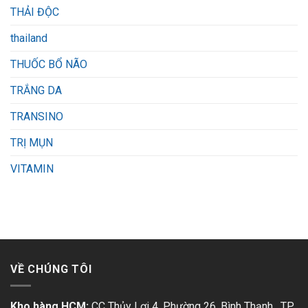
THẢI ĐỘC
thailand
THUỐC BỔ NÃO
TRẮNG DA
TRANSINO
TRỊ MỤN
VITAMIN
VỀ CHÚNG TÔI
Kho hàng HCM:
CC Thủy Lợi 4, Phường 26, Bình Thạnh, TP