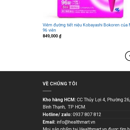
Viêm đường tiết niệu Kobayashi Bokoren của 
96 viên
849,000
₫
VỀ CHÚNG TÔI
Kho hàng HCM:
CC Thủy Lợi 4, Phường 26
Bình Thạnh, TP HCM.
Hotline/ zalo:
0937 807 812
Email:
info@healthmart.vn
Mọi sản phẩm tại Healthmart.vn được tìm h