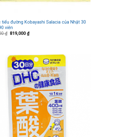
 tiểu đường Kobayashi Salacia của Nhật 30
90 viên
000
₫
819,000
₫