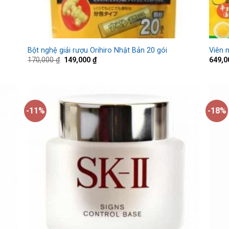
Bột nghệ giải rượu Orihiro Nhật Bản 20 gói
Viên 
170,000
₫
149,000
₫
649,
-11%
-18%