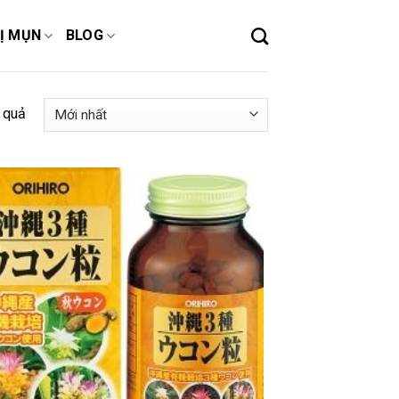
Ị MỤN
BLOG
 quả