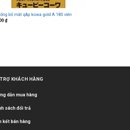
uống bổ mắt q&p kowa gold A 180 viên
000
₫
 TRỢ KHÁCH HÀNG
ng dẫn mua hàng
nh sách đổi trả
 kết bán hàng