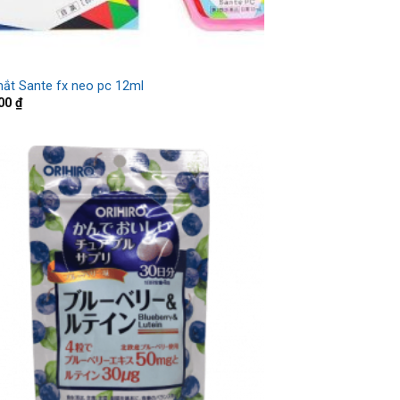
ắt Sante fx neo pc 12ml
000
₫