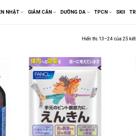
EN NHẬT
GIẢM CÂN
DƯỠNG DA
TPCN
SKII
TR
Hiển thị 13–24 của 25 kết