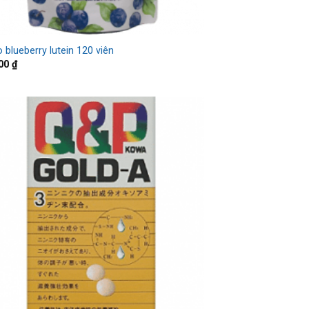
o blueberry lutein 120 viên
000
₫