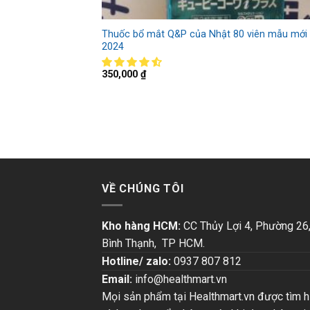
Thuốc bổ mắt Q&P của Nhật 80 viên mẫu mới
2024
350,000
₫
VỀ CHÚNG TÔI
Kho hàng HCM:
CC Thủy Lợi 4, Phường 26
Bình Thạnh, TP HCM.
Hotline/ zalo:
0937 807 812
Email:
info@healthmart.vn
Mọi sản phẩm tại Healthmart.vn được tìm h