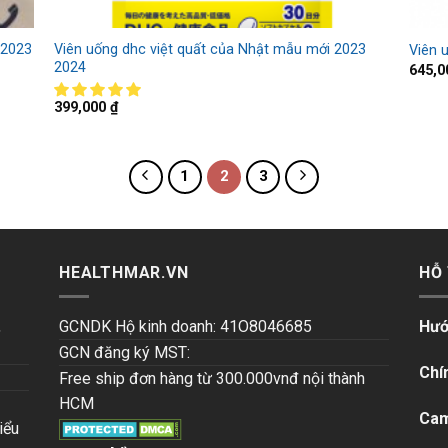
 2023
Viên uống dhc việt quất của Nhật mẫu mới 2023
Viên 
2024
645,
399,000
₫
1
2
3
HEALTHMAR.VN
HỖ
,
GCNDK Hộ kinh doanh: 41O8046685
Hướ
GCN đăng ký MST:
Chí
Free ship đơn hàng từ 300.000vnđ nội thành
HCM
Cam
iểu