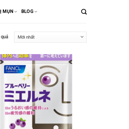
Ị MỤN
BLOG
 quả