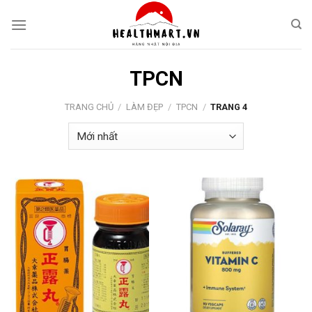
Skip
to
content
TPCN
TRANG CHỦ
/
LÀM ĐẸP
/
TPCN
/
TRANG 4