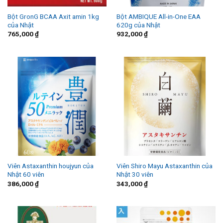
Bột GronG BCAA Axit amin 1kg
Bột AMBIQUE All-in-One EAA
của Nhật
620g của Nhật
765,000
₫
932,000
₫
Viên Astaxanthin houjyun của
Viên Shiro Mayu Astaxanthin của
Nhật 60 viên
Nhật 30 viên
386,000
₫
343,000
₫