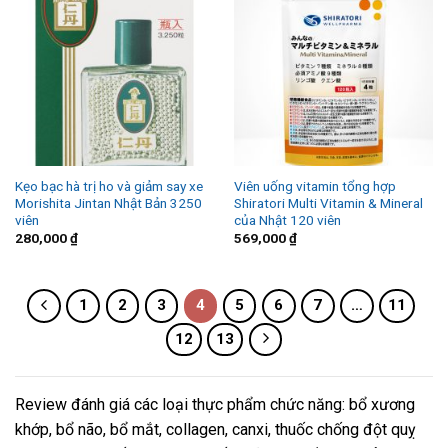
Kẹo bạc hà trị ho và giảm say xe
Viên uống vitamin tổng hợp
Morishita Jintan Nhật Bản 3250
Shiratori Multi Vitamin & Mineral
viên
của Nhật 120 viên
280,000
₫
569,000
₫
1
2
3
4
5
6
7
…
11
12
13
Review đánh giá các loại thực phẩm chức năng: bổ xương
khớp, bổ não, bổ mắt, collagen, canxi, thuốc chống đột quỵ