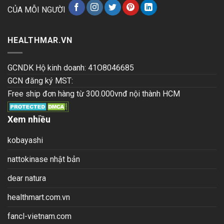
CỦA MỖI NGƯỜI
HEALTHMAR.VN
GCNDK Hộ kinh doanh: 41O8046685
GCN đăng ký MST:
Free ship đơn hàng từ 300.000vnđ nội thành HCM
Xem nhiều
kobayashi
nattokinase nhật bản
dear natura
healthmart.com.vn
fancl-vietnam.com