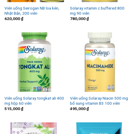
Viên uống Seirogan NB loa kèn,
Solaray vitamin c buffered 800
Nhật Bản, 200 viên
mg 90 viên
620,000
₫
780,000
₫
Viên uống Solaray tongkat ali 400
Viên uống Solaray Niacin 500 mg
mg hộp 60 viên
bổ sung vitamin B3 100 viên
515,000
₫
495,000
₫