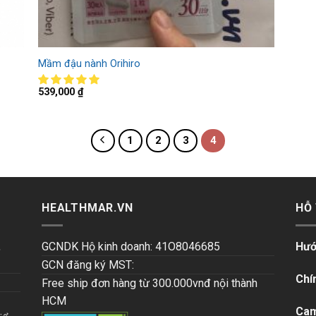
Mầm đậu nành Orihiro
539,000
₫
1
2
3
4
HEALTHMAR.VN
HỖ
,
GCNDK Hộ kinh doanh: 41O8046685
Hướ
GCN đăng ký MST:
Chí
Free ship đơn hàng từ 300.000vnđ nội thành
HCM
Cam