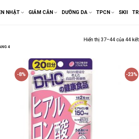
EN NHẬT
GIẢM CÂN
DƯỠNG DA
TPCN
SKII
TR
Hiển thị 37–44 của 44 kết
NG 4
-8%
-23%