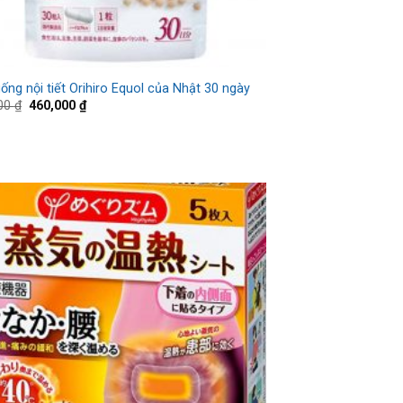
ống nội tiết Orihiro Equol của Nhật 30 ngày
000
₫
460,000
₫