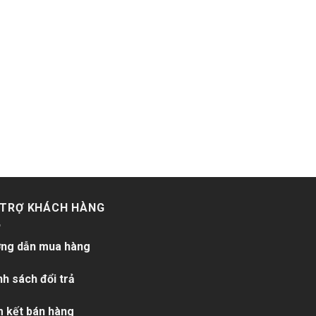
 TRỢ KHÁCH HÀNG
ng dẫn mua hàng
nh sách đổi trả
 kết bán hàng