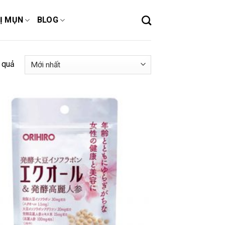
Ị MỤN
BLOG
 quả