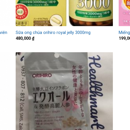
viên
Sữa ong chúa orihiro royal jelly 3000mg
Miếng
480,000
₫
199,