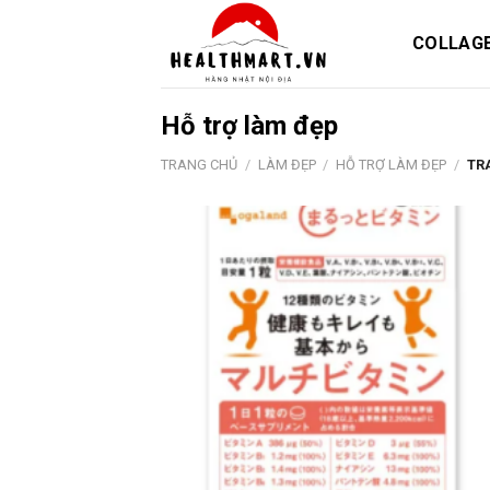
Skip
to
COLLAG
content
Hỗ trợ làm đẹp
TRANG CHỦ
/
LÀM ĐẸP
/
HỖ TRỢ LÀM ĐẸP
/
TRA