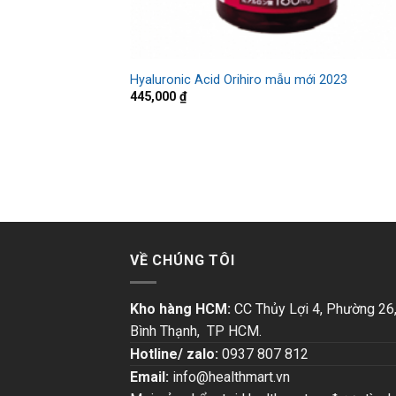
Hyaluronic Acid Orihiro mẫu mới 2023
445,000
₫
VỀ CHÚNG TÔI
Kho hàng HCM:
CC Thủy Lợi 4, Phường 26
Bình Thạnh, TP HCM.
Hotline/ zalo:
0937 807 812
Email:
info@healthmart.vn