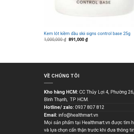
Kem lót kiềm dầu skii signs control base 25g
1,000,000
₫
891,000
₫
VỀ CHÚNG TÔI
Kho hàng HCM:
CC Thủy Lợi 4, Phường 26
Bình Thạnh, TP HCM.
Hotline/ zalo:
0937 807 812
Email:
info@healthmart.vn
Mọi sản phẩm tại Healthmart.vn được tìm h
và lựa chọn cẩn thận trước khi đưa thông ti