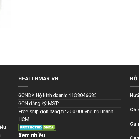
HEALTHMAR.VN
HỖ
,
GCNDK Hộ kinh doanh: 41O8046685
Hướ
GCN đăng ký MST:
Chí
Free ship đơn hàng từ 300.000vnđ nội thành
HCM
Cam
iểu
n
Xem nhiều
Cam