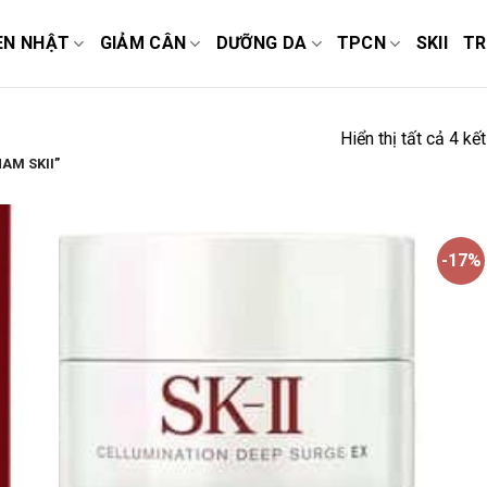
EN NHẬT
GIẢM CÂN
DƯỠNG DA
TPCN
SKII
TR
Hiển thị tất cả 4 kế
AM SKII”
-17%