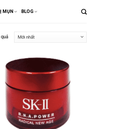
Ị MỤN
BLOG
t quả