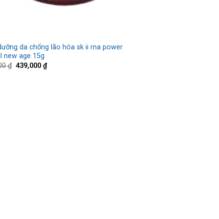
ưỡng da chống lão hóa sk ii rna power
al new age 15g
000
₫
439,000
₫