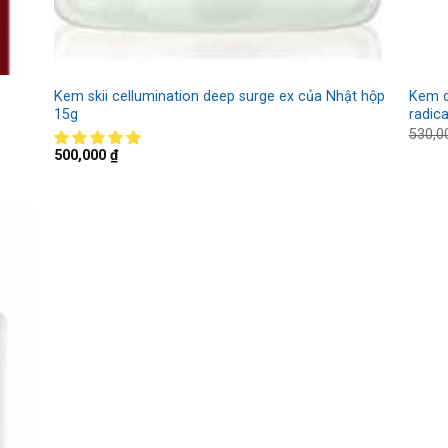
Kem skii cellumination deep surge ex của Nhật hộp
Kem d
15g
radic
530,
500,000
₫