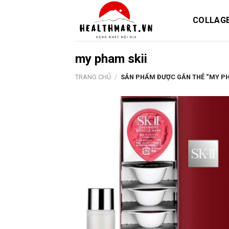
Skip
to
COLLAG
content
my pham skii
TRANG CHỦ
/
SẢN PHẨM ĐƯỢC GẮN THẺ “MY PH