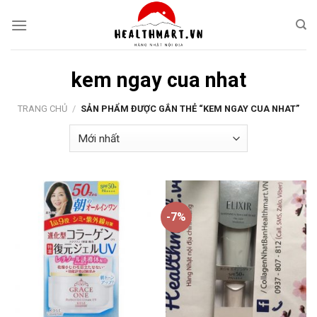
Skip
to
content
kem ngay cua nhat
TRANG CHỦ
/
SẢN PHẨM ĐƯỢC GẮN THẺ “KEM NGAY CUA NHAT”
-7%