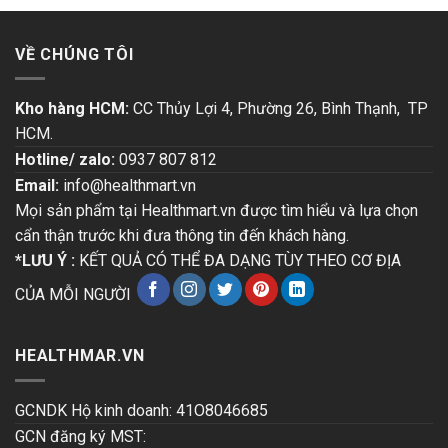
VỀ CHÚNG TÔI
Kho hàng HCM:
CC Thủy Lợi 4, Phường 26, Bình Thạnh, TP
HCM.
Hotline/ zalo:
0937 807 812
Email:
info@healthmart.vn
Mọi sản phẩm tại Healthmart.vn được tìm hiểu và lựa chọn
cẩn thận trước khi đưa thông tin đến khách hàng.
*LƯU Ý :
KẾT QUẢ CÓ THỂ ĐA DẠNG TÙY THEO CƠ ĐỊA
CỦA MỖI NGƯỜI
HEALTHMAR.VN
GCNDK Hộ kinh doanh: 41O8046685
GCN đăng ký MST: