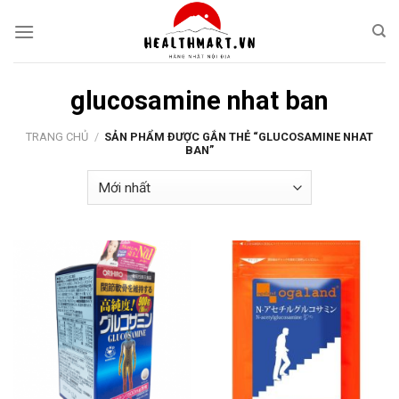
Skip
to
content
glucosamine nhat ban
TRANG CHỦ
/
SẢN PHẨM ĐƯỢC GẮN THẺ “GLUCOSAMINE NHAT
BAN”