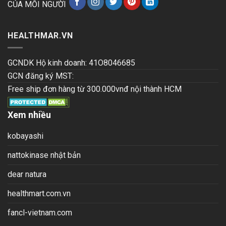
CỦA MỖI NGƯỜI
HEALTHMAR.VN
GCNDK Hộ kinh doanh: 41O8046685
GCN đăng ký MST:
Free ship đơn hàng từ 300.000vnđ nội thành HCM
Xem nhiều
kobayashi
nattokinase nhật bản
dear natura
healthmart.com.vn
fancl-vietnam.com