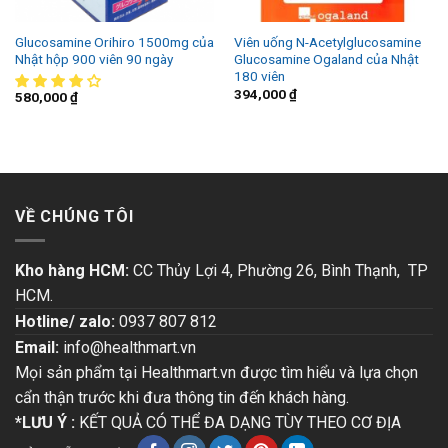
Glucosamine Orihiro 1500mg của
Viên uống N-Acetylglucosamine
Nhật hộp 900 viên 90 ngày
Glucosamine Ogaland của Nhật
180 viên
394,000
₫
580,000
₫
VỀ CHÚNG TÔI
Kho hàng HCM:
CC Thủy Lợi 4, Phường 26, Bình Thạnh, TP
HCM.
Hotline/ zalo:
0937 807 812
Email:
info@healthmart.vn
Mọi sản phẩm tại Healthmart.vn được tìm hiểu và lựa chọn
cẩn thận trước khi đưa thông tin đến khách hàng.
*LƯU Ý :
KẾT QUẢ CÓ THỂ ĐA DẠNG TÙY THEO CƠ ĐỊA