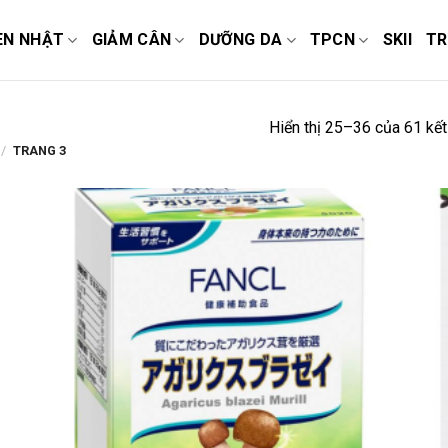
EN NHẬT
GIẢM CÂN
DƯỠNG DA
TPCN
SKII
TR
Hiển thị 25–36 của 61 kết
/
TRANG 3