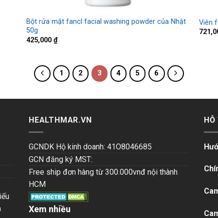
Bột rửa mặt fancl facial washing powder của Nhật
Viên 
50g
721,
425,000
₫
1
2
3
4
5
6
HEALTHMAR.VN
HỖ
,
GCNDK Hộ kinh doanh: 41O8046685
Hướ
GCN đăng ký MST:
Chí
Free ship đơn hàng từ 300.000vnđ nội thành
HCM
Cam
iểu
n
Xem nhiều
Cam