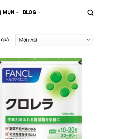
Ị MỤN
BLOG
 quả