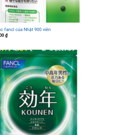
ục fancl của Nhật 900 viên
000
₫