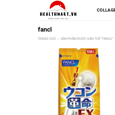
Skip
to
COLLAG
content
fancl
TRANG CHỦ
/
SẢN PHẨM ĐƯỢC GẮN THẺ “FANCL”