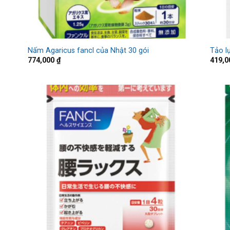
Nấm Agaricus fancl của Nhật 30 gói
Tảo l
774,000
₫
419,