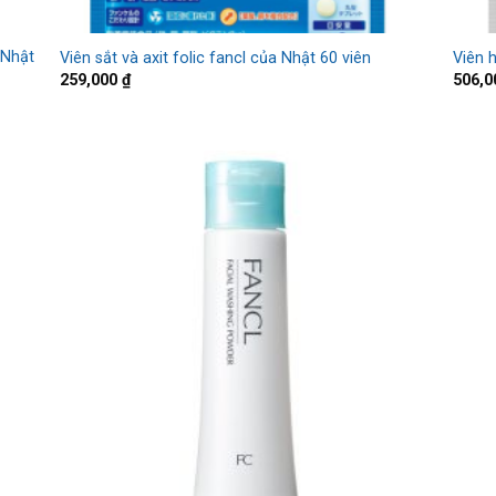
 Nhật
Viên sắt và axit folic fancl của Nhật 60 viên
Viên 
259,000
₫
506,