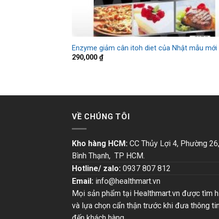
Enzyme giảm cân itoh diet của Nhật mẫu mới
290,000
₫
VỀ CHÚNG TÔI
Kho hàng HCM:
CC Thủy Lợi 4, Phường 26
Bình Thạnh, TP HCM.
Hotline/ zalo:
0937 807 812
Email:
info@healthmart.vn
Mọi sản phẩm tại Healthmart.vn được tìm h
và lựa chọn cẩn thận trước khi đưa thông ti
đến khách hàng.