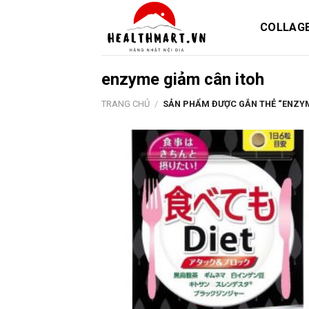
Skip
to
COLLAG
content
enzyme giảm cân itoh
TRANG CHỦ
/
SẢN PHẨM ĐƯỢC GẮN THẺ “ENZYM