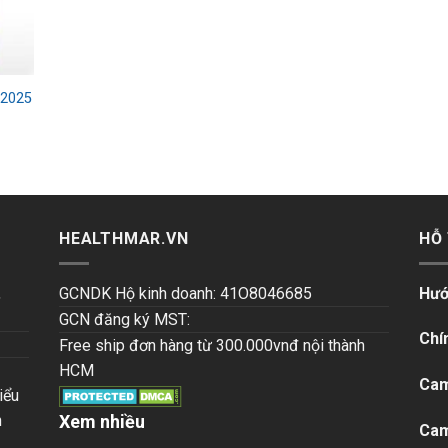
 2025
HEALTHMAR.VN
HỖ
,
GCNDK Hộ kinh doanh: 41O8046685
Hướ
GCN đăng ký MST:
Chí
Free ship đơn hàng từ 300.000vnđ nội thành
HCM
Cam
iểu
n
Xem nhiều
Cam