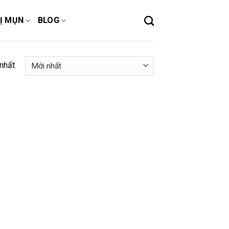
Ị MỤN
BLOG
 nhất