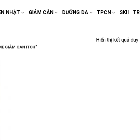
EN NHẬT
GIẢM CÂN
DƯỠNG DA
TPCN
SKII
TR
Hiển thị kết quả duy
E GIẢM CÂN ITOH”