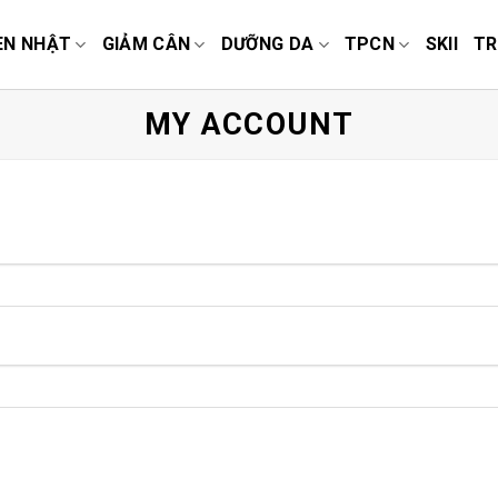
EN NHẬT
GIẢM CÂN
DƯỠNG DA
TPCN
SKII
TR
MY ACCOUNT