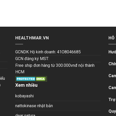
HEALTHMAR.VN
HỖ
,
GCNDK Hộ kinh doanh: 41O8046685
Hướ
GCN đăng ký MST:
Chí
Free ship đơn hàng từ 300.000vnđ nội thành
HCM
Cam
iểu
n
Xem nhiều
Cam
kobayashi
Trợ
nattokinase nhật bản
Quy
dear natura