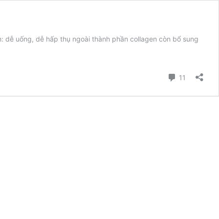
m: dễ uống, dễ hấp thụ ngoài thành phần collagen còn bổ sung
gen
Bình luận
11
ido