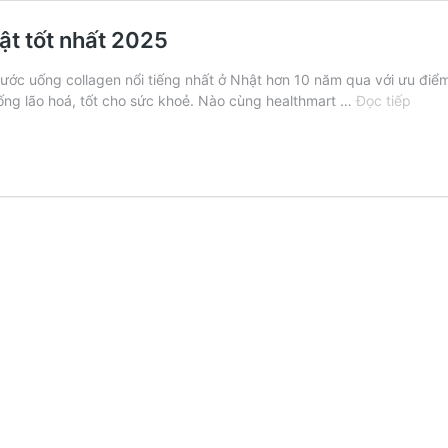
ật tốt nhất 2025
ước uống collagen nổi tiếng nhất ở Nhật hơn 10 năm qua với ưu điể
4+
ống lão hoá, tốt cho sức khoẻ. Nào cùng healthmart …
Đọc tiếp
loại
Colla
Shise
dạng
nước
Nhật
tốt
nhất
2025